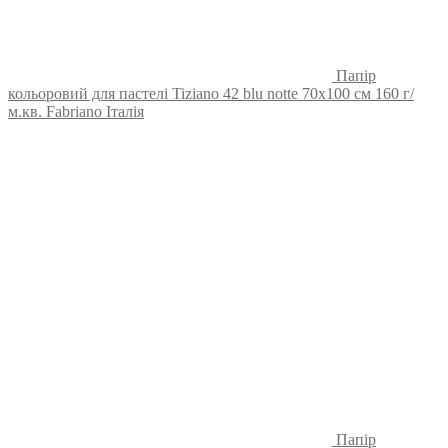
Папір
кольоровий для пастелі Tiziano 42 blu notte 70х100 см 160 г/
м.кв. Fabriano Італія
Папір