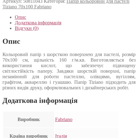
Артикул:
50811043
Категорія:
Папір кольоровий для пастелі
Tiziano 70х100 Fabriano
Опис
Додаткова інформація
Відгуки (0)
Опис
Кольоровий папір з шорсткою поверхнею для пастелі, розмір
70х100 см, щільність 160 г/м.кв. Виготовляється без
використання кислот, що забезпечує підвищену
світлостійкість паперу. Завдяки шорсткій поверхні, папір
незамінний для роботи пастеллю, олівцями, вугіллям,
графітом, аквареллю і гуашшю. Папір Tiziano підходить для
різних видів друку, оформлювальних і дизайнерських робіт.
Додаткова інформація
Виробник
Fabriano
Країна виробник
Італія