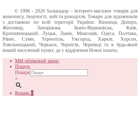
© 1996 - 2026 Sальвадор – інтернет-магазин товарів для
живопису, творчості, хобі та рукоділля. Товари для художників
з доставкою по всій території України: Вінниця, Дніпро,
Житомир, Запоріжжя, Івано-Франківськ, Київ,
Кропивницький, Луцьк, Львів, Миколаїв, Одеса, Полтава,
Рівне, Суми, Тернопіль, Ужгород, Харків, Херсон,
Хмельницький, Черкаси, Чернігів, Чернівці та в будь-який
інший населений пункт, де є відділення Нової пошти.
Мій обліковий запис
Пошук
Пошук
×
Кошик
0