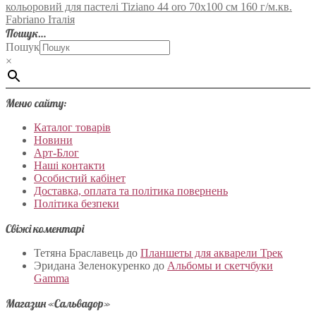
кольоровий для пастелі Tiziano 44 oro 70х100 см 160 г/м.кв.
Fabriano Італія
Пошук…
Пошук
×
Меню сайту:
Каталог товарів
Новини
Арт-Блог
Наші контакти
Особистий кабінет
Доставка, оплата та політика повернень
Політика безпеки
Свіжі коментарі
Тетяна Браславець
до
Планшеты для акварели Трек
Эридана Зеленокуренко
до
Альбомы и скетчбуки
Gamma
Магазин «Сальвадор»