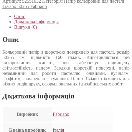
Артикул:
52551032
Категорія:
Папір кольоровий для пастелі
Tiziano 50х65 Fabriano
Опис
Додаткова інформація
Відгуки (0)
Опис
Кольоровий папір з шорсткою поверхнею для пастелі, розмір
50х65 см, щільність 160 г/м.кв. Виготовляється без
використання кислот, що забезпечує підвищену
світлостійкість паперу. Завдяки шорсткій поверхні, папір
незамінний для роботи пастеллю, олівцями, вугіллям,
графітом, аквареллю і гуашшю. Папір Tiziano підходить для
різних видів друку, оформлювальних і дизайнерських робіт.
Додаткова інформація
Виробник
Fabriano
Країна виробник
Італія