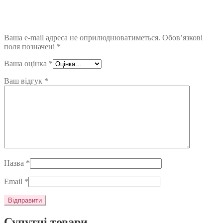
Ваша e-mail адреса не оприлюднюватиметься.
Обов’язкові
поля позначені
*
Ваша оцінка
*
Ваш відгук
*
Назва
*
Email
*
Супутні товари