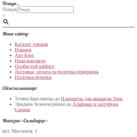
Пошук…
Пошук
×
Меню сайту:
Каталог товарів
Новини
Арт-Блог
Наші контакти
Особистий кабінет
Доставка, оплата та політика повернень
Політика безпеки
Свіжі коментарі
Тетяна Браславець
до
Планшеты для акварели Трек
Эридана Зеленокуренко
до
Альбомы и скетчбуки
Gamma
Магазин «Сальвадор»
вул. Мистецтв, 1