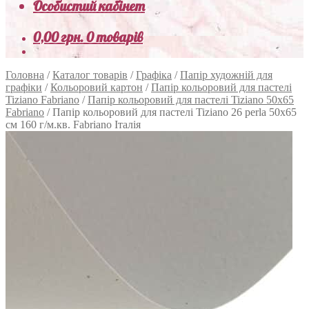
Особистий кабінет
0,00
грн.
0 товарів
Головна
/
Каталог товарів
/
Графіка
/
Папір художній для
графіки
/
Кольоровий картон
/
Папір кольоровий для пастелі
Tiziano Fabriano
/
Папір кольоровий для пастелі Tiziano 50х65
Fabriano
/
Папір кольоровий для пастелі Tiziano 26 perla 50х65
см 160 г/м.кв. Fabriano Італія