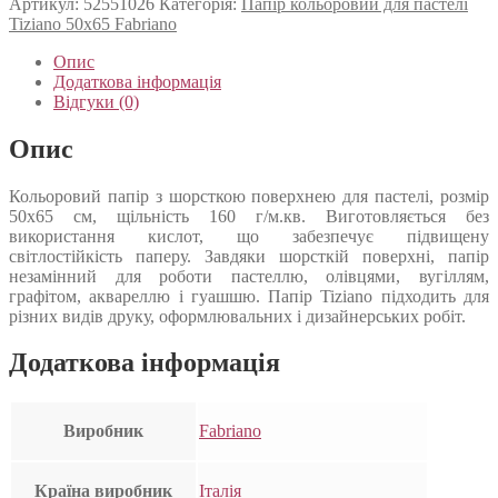
Артикул:
52551026
Категорія:
Папір кольоровий для пастелі
Tiziano 50х65 Fabriano
Опис
Додаткова інформація
Відгуки (0)
Опис
Кольоровий папір з шорсткою поверхнею для пастелі, розмір
50х65 см, щільність 160 г/м.кв. Виготовляється без
використання кислот, що забезпечує підвищену
світлостійкість паперу. Завдяки шорсткій поверхні, папір
незамінний для роботи пастеллю, олівцями, вугіллям,
графітом, аквареллю і гуашшю. Папір Tiziano підходить для
різних видів друку, оформлювальних і дизайнерських робіт.
Додаткова інформація
Виробник
Fabriano
Країна виробник
Італія