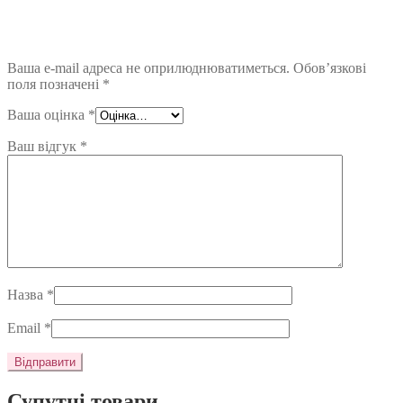
Ваша e-mail адреса не оприлюднюватиметься.
Обов’язкові
поля позначені
*
Ваша оцінка
*
Ваш відгук
*
Назва
*
Email
*
Супутні товари