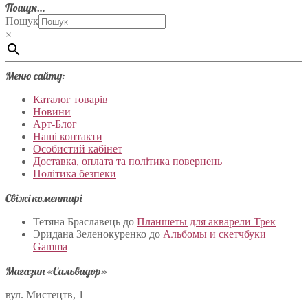
Пошук…
Пошук
×
Меню сайту:
Каталог товарів
Новини
Арт-Блог
Наші контакти
Особистий кабінет
Доставка, оплата та політика повернень
Політика безпеки
Свіжі коментарі
Тетяна Браславець
до
Планшеты для акварели Трек
Эридана Зеленокуренко
до
Альбомы и скетчбуки
Gamma
Магазин «Сальвадор»
вул. Мистецтв, 1