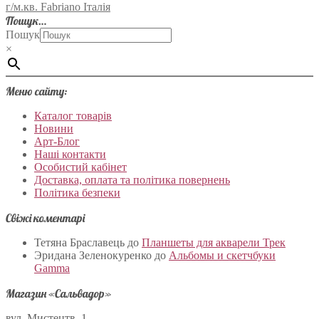
г/м.кв. Fabriano Італія
Пошук…
Пошук
×
Меню сайту:
Каталог товарів
Новини
Арт-Блог
Наші контакти
Особистий кабінет
Доставка, оплата та політика повернень
Політика безпеки
Свіжі коментарі
Тетяна Браславець
до
Планшеты для акварели Трек
Эридана Зеленокуренко
до
Альбомы и скетчбуки
Gamma
Магазин «Сальвадор»
вул. Мистецтв, 1