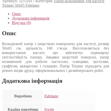
Артикул:
52551017
Категорія:
Папір кольоровий для пастелі
Tiziano 50х65 Fabriano
Опис
Додаткова інформація
Відгуки (0)
Опис
Кольоровий папір з шорсткою поверхнею для пастелі, розмір
50х65 см, щільність 160 г/м.кв. Виготовляється без
використання кислот, що забезпечує підвищену
світлостійкість паперу. Завдяки шорсткій поверхні, папір
незамінний для роботи пастеллю, олівцями, вугіллям,
графітом, аквареллю і гуашшю. Папір Tiziano підходить для
різних видів друку, оформлювальних і дизайнерських робіт.
Додаткова інформація
Виробник
Fabriano
Країна виробник
Італія