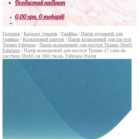
Особистий кабінет
0,00
грн.
0 товарів
Головна
/
Каталог товарів
/
Графіка
/
Папір художній для
графіки
/
Кольоровий картон
/
Папір кольоровий для пастелі
Tiziano Fabriano
/
Папір кольоровий для пастелі Tiziano 50х65
Fabriano
/
Папір кольоровий для пастелі Tiziano 17 carta da
zucchero 50х65 см 160 г/м.кв. Fabriano Італія