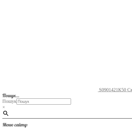
S0901421К50 Скл
Пошук…
Пошук
×
Меню сайту: