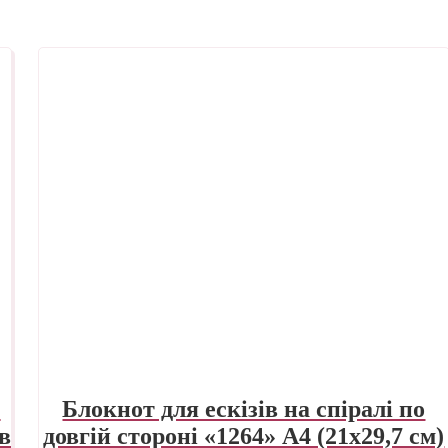
»
Блокнот для ескізів на спіралі по
ів
довгій стороні «1264» А4 (21х29,7 см)