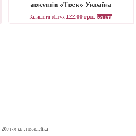
аркушів «Трек» Україна
122,00
грн.
Залишити відгук
Купити
200 г/м.кв., проклейка