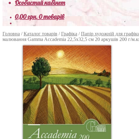
Особистий кабінет
0,00
грн.
0 товарів
Головна
/
Каталог товарів
/
Графіка
/
Папір художній для графік
малювання Gamma Accademia 22,5х32,5 см 20 аркушів 200 г/м.к