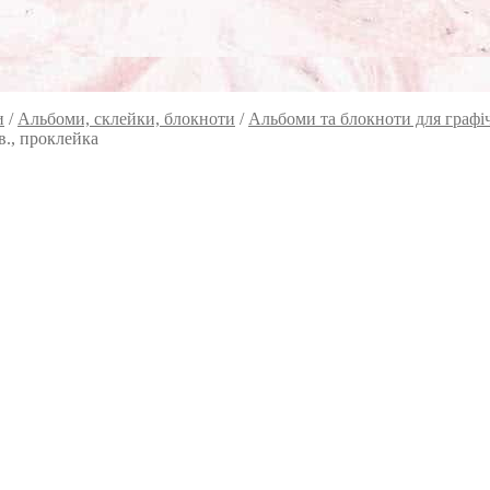
и
/
Альбоми, склейки, блокноти
/
Альбоми та блокноти для графічн
в., проклейка