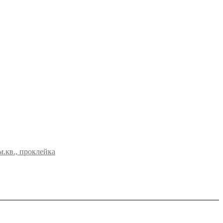
м.кв., проклейка