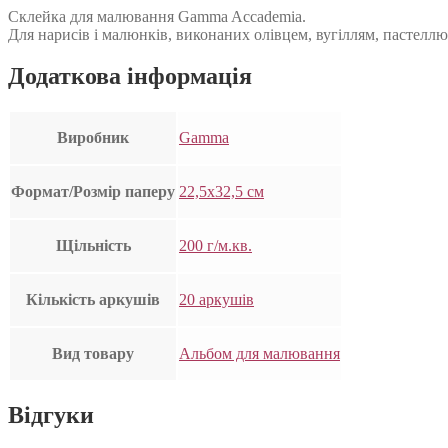
Склейка для малювання Gamma Accademia.
Для нарисів і малюнків, виконаних олівцем, вугіллям, пастелл
Додаткова інформація
Виробник
Gamma
Формат/Розмір паперу
22,5х32,5 см
Щільність
200 г/м.кв.
Кількість аркушів
20 аркушів
Вид товару
Альбом для малювання
Відгуки