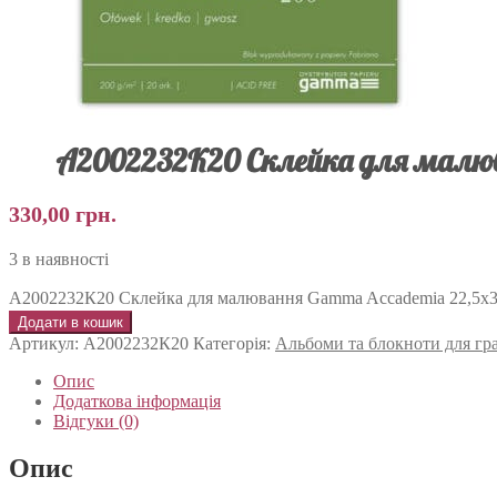
А2002232К20 Склейка для малюва
330,00
грн.
3 в наявності
А2002232К20 Склейка для малювання Gamma Accademia 22,5х32,5
Додати в кошик
Артикул:
А2002232К20
Категорія:
Альбоми та блокноти для граф
Опис
Додаткова інформація
Відгуки (0)
Опис