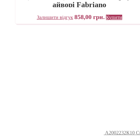
айворі Fabriano
858,00
грн.
Залишити відгук
Купити
А2002232К10 Ск