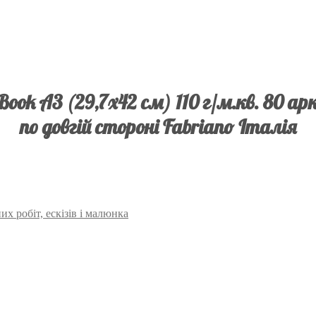
ook А3 (29,7х42 см) 110 г/м.кв. 80 ар
по довгій стороні Fabriano Італія
х робіт, ескізів і малюнка