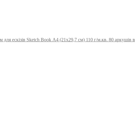
для ескізів Sketch Book А4 (21х29,7 см) 110 г/м.кв. 80 аркушів в 