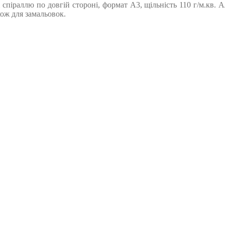
зі спіраллю по довгій стороні, формат А3, щільність 110 г/м.кв.
акож для замальовок.