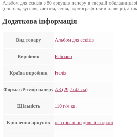
Альбом для ескізів з 80 аркушів паперу в твердій обкладинці 
(пастель, вугілля, сангіна, сепія, чорнографітовий олівець), а т
Додаткова інформація
Вид товару
Альбом для ескізів
Виробник
Fabriano
Країна виробник
Італія
Формат/Розмір паперу
А3 (29,7х42 см)
Щільність
110 г/м.кв.
Кріплення аркушів
на спіралі по довгій стороні