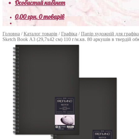
Особистий кабінет
0,00
грн.
0 товарів
Головна
/
Каталог товарів
/
Графіка
/
Папір художній для графік
Sketch Book А3 (29,7х42 см) 110 г/м.кв. 80 аркушів в твердій обк