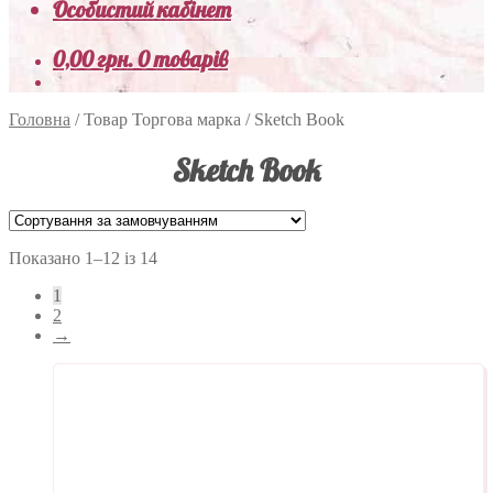
Особистий кабінет
0,00
грн.
0 товарів
Головна
/
Товар Торгова марка
/
Sketch Book
Sketch Book
Показано 1–12 із 14
1
2
→