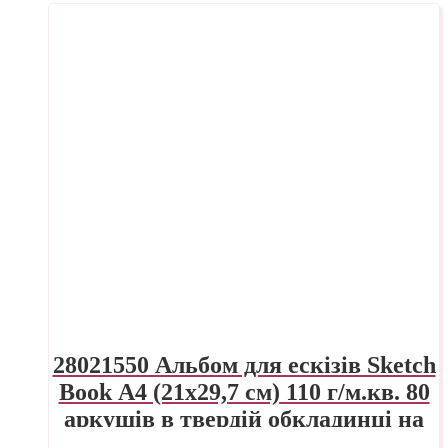
28021550 Альбом для ескізів Sketch
Book А4 (21х29,7 см) 110 г/м.кв. 80
аркушів в твердій обкладинці на
спіралі по довгій стороні Fabriano