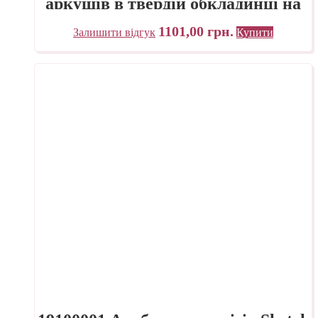
аркушів в твердій обкладинці на
спіралі Fabriano Італія
1101,00
грн.
Залишити відгук
Купити