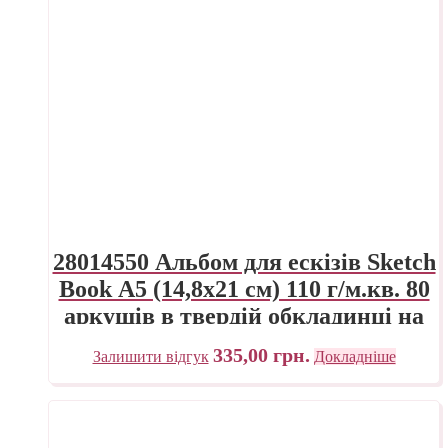
28014550 Альбом для ескізів Sketch
Book А5 (14,8х21 см) 110 г/м.кв. 80
аркушів в твердій обкладинці на
спіралі по довгій стороні Fabriano
335,00
грн.
Залишити відгук
Докладніше
Італія