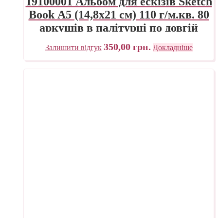
19100001 Альбом для ескізів Sketch
Book А5 (14,8х21 см) 110 г/м.кв. 80
аркушів в палітурці по довгій
стороні Fabriano Італія
350,00
грн.
Залишити відгук
Докладніше