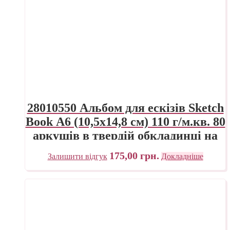
28010550 Альбом для ескізів Sketch
Book А6 (10,5х14,8 см) 110 г/м.кв. 80
аркушів в твердій обкладинці на
спіралі по довгій стороні Fabriano
175,00
грн.
Залишити відгук
Докладніше
Італія