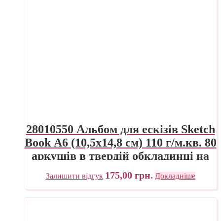
28010550 Альбом для ескізів Sketch
Book А6 (10,5х14,8 см) 110 г/м.кв. 80
аркушів в твердій обкладинці на
спіралі по довгій стороні Fabriano
175,00
грн.
Залишити відгук
Докладніше
Італія