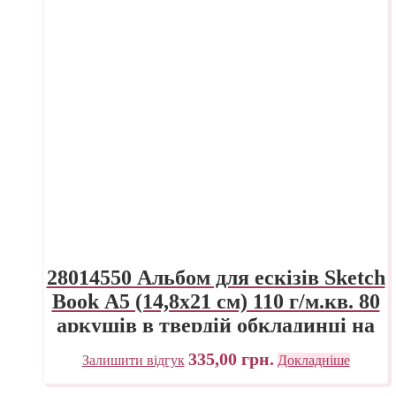
28014550 Альбом для ескізів Sketch
Book А5 (14,8х21 см) 110 г/м.кв. 80
аркушів в твердій обкладинці на
спіралі по довгій стороні Fabriano
335,00
грн.
Залишити відгук
Докладніше
Італія