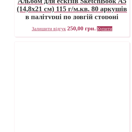
Альбом для ескізів SketchBook А5
(14,8х21 см) 115 г/м.кв. 80 аркушів
в палітурці по довгій стороні
«Трек» Україна
250,00
грн.
Залишити відгук
Купити