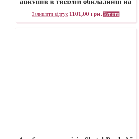
аркушів в твердій обкладинці на
спіралі Fabriano Італія
1101,00
грн.
Залишити відгук
Купити