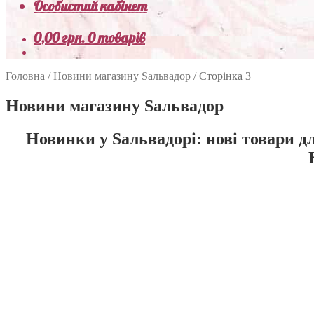
Особистий кабінет
0,00
грн.
0 товарів
Головна
/
Новини магазину Sальвадор
/
Сторінка 3
Новини магазину Sальвадор
Новинки у Sальвадорі: нові товари дл