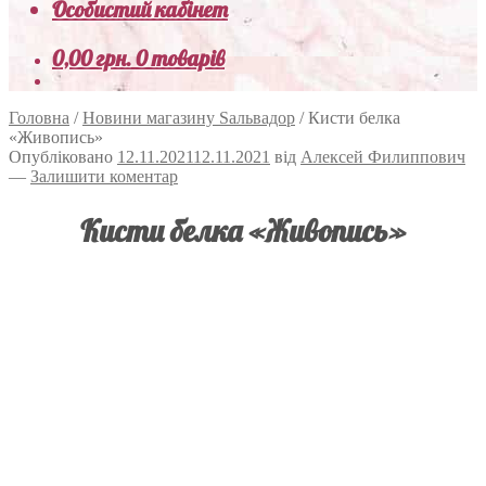
Особистий кабінет
0,00
грн.
0 товарів
Головна
/
Новини магазину Sальвадор
/
Кисти белка
«Живопись»
Опубліковано
12.11.2021
12.11.2021
від
Алексей Филиппович
—
Залишити коментар
Кисти белка «Живопись»