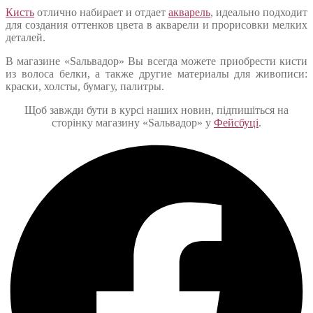
Кисть
отлично набирает и отдает
акварель
, идеально подходит
для создания оттенков цвета в акварели и прорисовки мелких
деталей.
В магазине «Sальвадор» Вы всегда можете приобрести кисти
из волоса белки, а также другие материалы для живописи:
краски, холсты, бумагу, палитры.
Щоб завжди бути в курсі наших новин, підпишіться на
сторінку магазину «Sальвадор» у
Фейсбуці
.