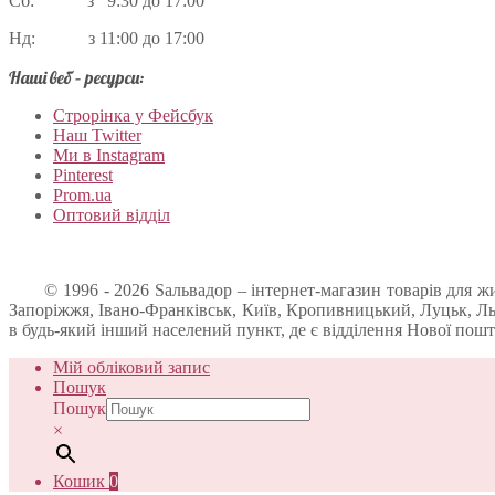
Сб: з 9:30 до 17:00
Нд: з 11:00 до 17:00
Наші веб – ресурси:
Строрінка у Фейсбук
Наш Twitter
Ми в Instagram
Pinterest
Prom.ua
Оптовий відділ
© 1996 - 2026 Sальвадор – інтернет-магазин товарів для живо
Запоріжжя, Івано-Франківськ, Київ, Кропивницький, Луцьк, Льв
в будь-який інший населений пункт, де є відділення Нової пошт
Мій обліковий запис
Пошук
Пошук
×
Кошик
0