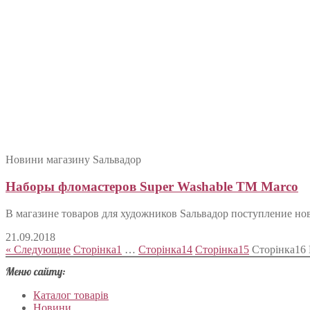
Новини магазину Sальвадор
Наборы фломастеров Super Washable ТМ Marco
В магазине товаров для художников Sальвадор поступление нов
21.09.2018
« Следующие
Сторінка
1
…
Сторінка
14
Сторінка
15
Сторінка
16
Меню сайту:
Каталог товарів
Новини