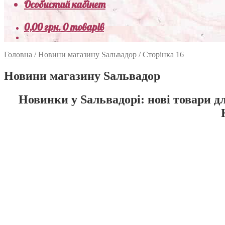
Особистий кабінет
0,00
грн.
0 товарів
Головна
/
Новини магазину Sальвадор
/
Сторінка 16
Новини магазину Sальвадор
Новинки у Sальвадорі: нові товари дл