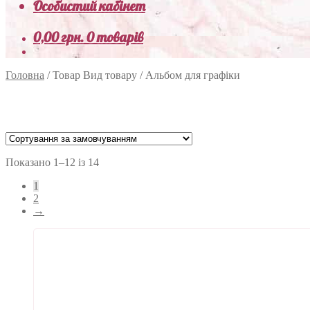
Особистий кабінет
0,00
грн.
0 товарів
Головна
/
Товар Вид товару
/
Альбом для графіки
Показано 1–12 із 14
1
2
→