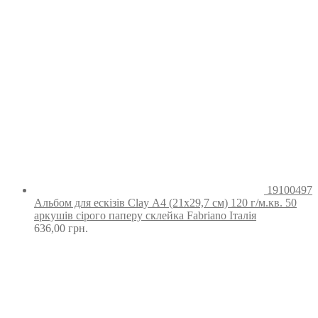
19100497
Альбом для ескізів Clay А4 (21х29,7 см) 120 г/м.кв. 50
аркушів сірого паперу склейка Fabriano Італія
636,00
грн.