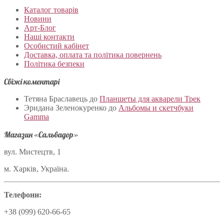
Каталог товарів
Новини
Арт-Блог
Наші контакти
Особистий кабінет
Доставка, оплата та політика повернень
Політика безпеки
Свіжі коментарі
Тетяна Браславець
до
Планшеты для акварели Трек
Эридана Зеленокуренко
до
Альбомы и скетчбуки
Gamma
Магазин «Сальвадор»
вул. Мистецтв, 1
м. Харків, Україна.
Телефони:
+38 (099) 620-66-65