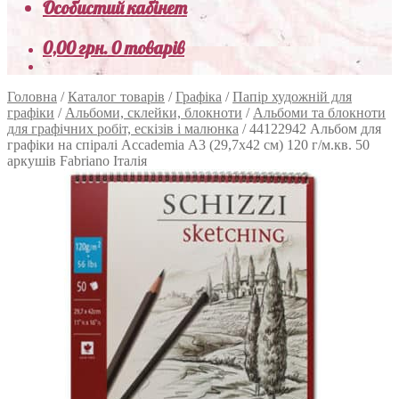
Особистий кабінет
0,00
грн.
0 товарів
Головна
/
Каталог товарів
/
Графіка
/
Папір художній для
графіки
/
Альбоми, склейки, блокноти
/
Альбоми та блокноти
для графічних робіт, ескізів і малюнка
/
44122942 Альбом для
графіки на спіралі Accademia А3 (29,7х42 см) 120 г/м.кв. 50
аркушів Fabriano Італія