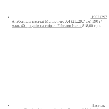
19021297
Альбом для пастелі Murillo nero А4 (21х29,7 см) 190 г/
м.кв. 40 аркушів на спіралі Fabriano Італія
818,00
грн.
Пастель