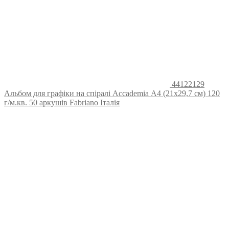
44122129
Альбом для графіки на спіралі Accademia А4 (21х29,7 см) 120
г/м.кв. 50 аркушів Fabriano Італія