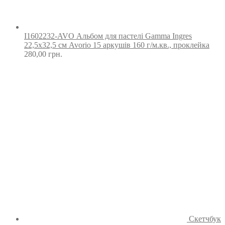
I1602232-AVO Альбом для пастелі Gamma Ingres
22,5х32,5 см Avorio 15 аркушів 160 г/м.кв., проклейка
280,00
грн.
Скетчбук