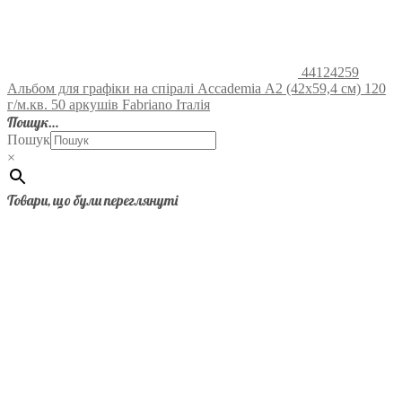
44124259
Альбом для графіки на спіралі Accademia А2 (42х59,4 см) 120
г/м.кв. 50 аркушів Fabriano Італія
Пошук…
Пошук
×
Товари, що були переглянуті