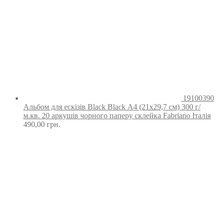
19100390
Альбом для ескізів Black Black А4 (21х29,7 см) 300 г/
м.кв. 20 аркушів чорного паперу склейка Fabriano Італія
490,00
грн.