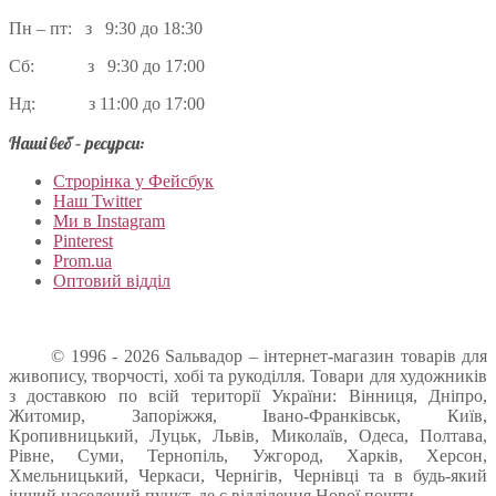
Пн – пт: з 9:30 до 18:30
Сб: з 9:30 до 17:00
Нд: з 11:00 до 17:00
Наші веб – ресурси:
Строрінка у Фейсбук
Наш Twitter
Ми в Instagram
Pinterest
Prom.ua
Оптовий відділ
© 1996 - 2026 Sальвадор – інтернет-магазин товарів для
живопису, творчості, хобі та рукоділля. Товари для художників
з доставкою по всій території України: Вінниця, Дніпро,
Житомир, Запоріжжя, Івано-Франківськ, Київ,
Кропивницький, Луцьк, Львів, Миколаїв, Одеса, Полтава,
Рівне, Суми, Тернопіль, Ужгород, Харків, Херсон,
Хмельницький, Черкаси, Чернігів, Чернівці та в будь-який
інший населений пункт, де є відділення Нової пошти.