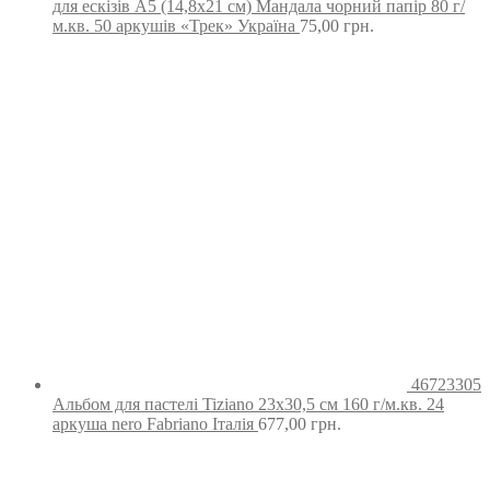
для ескізів А5 (14,8х21 см) Мандала чорний папір 80 г/
м.кв. 50 аркушів «Трек» Україна
75,00
грн.
46723305
Альбом для пастелі Tiziano 23х30,5 см 160 г/м.кв. 24
аркуша nero Fabriano Італія
677,00
грн.