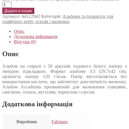
Додати в кошик
Артикул:
44122942
Категорія:
Альбоми та блокноти для
графічних робіт, ескізів і малюнка
Опис
Додаткова інформація
Відгуки (0)
Опис
Альбом на спіралі з 50 аркушів чудового білого паперу з
твердою підкладкою. Формат альбому А3 (29,7х42 см),
щільність паперу 120 г/м.кв. Папір виготовляється без
використання кислоти, що забезпечує довговічність малюнку.
Альбом Accademia призначений для малювання олівцями,
сангіною, сепією, вугіллям, чорнилом і соусом.
Додаткова інформація
Виробник
Fabriano