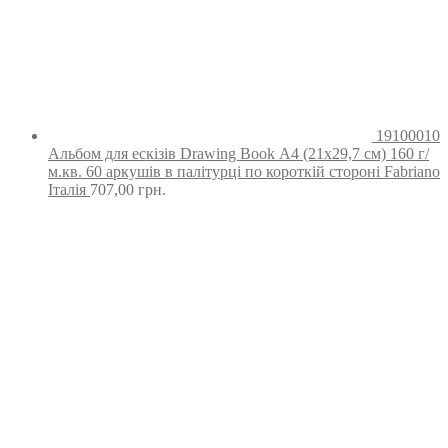
19100010
Альбом для ескізів Drawing Book А4 (21х29,7 см) 160 г/
м.кв. 60 аркушів в палітурці по короткій стороні Fabriano
Італія
707,00
грн.