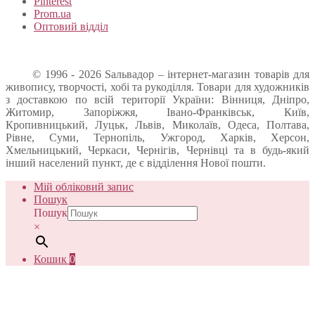
Pinterest
Prom.ua
Оптовий відділ
© 1996 - 2026 Sальвадор – інтернет-магазин товарів для
живопису, творчості, хобі та рукоділля. Товари для художників
з доставкою по всій території України: Вінниця, Дніпро,
Житомир, Запоріжжя, Івано-Франківськ, Київ,
Кропивницький, Луцьк, Львів, Миколаїв, Одеса, Полтава,
Рівне, Суми, Тернопіль, Ужгород, Харків, Херсон,
Хмельницький, Черкаси, Чернігів, Чернівці та в будь-який
інший населений пункт, де є відділення Нової пошти.
Мій обліковий запис
Пошук
Пошук
×
Кошик
0