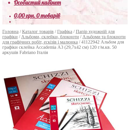
Особистий кабінет
0,00
грн.
0 товарів
Головна
/
Каталог товарів
/
Графіка
/
Папір художній для
графіки
/
Альбоми, склейки, блокноти
/
Альбоми та блокноти
для графічних робіт, ескізів і малюнка
/
41122942 Альбом для
графіки склейка Accademia А3 (29,7х42 см) 120 г/м.кв. 50
аркушів Fabriano Італія