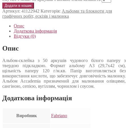
Додати в кошик
Артикул:
41122942
Категорія:
Альбоми та блокноти для
графічних робіт, ескізів і малюнка
Опис
Додаткова інформація
Відгуки (0)
Опис
Альбом-склейка з 50 аркушів чудового білого паперу з
твердою підкладкою. Формат альбому А3 (29,7х42 см),
щільність паперу 120 г/м.кв. Папір виготовляється без
використання кислоти, що забезпечує довговічність малюнку.
Альбом Accademia призначений для малювання олівцями,
сангіною, сепією, вугіллям, чорнилом і соусом.
Додаткова інформація
Виробник
Fabriano