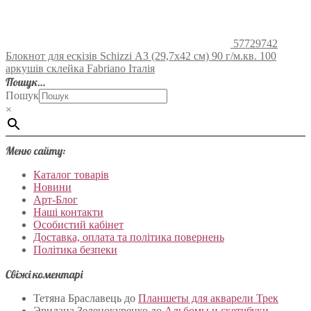
57729742
Блокнот для ескізів Schizzi А3 (29,7х42 см) 90 г/м.кв. 100
аркушів склейка Fabriano Італія
Пошук…
Пошук
×
Меню сайту:
Каталог товарів
Новини
Арт-Блог
Наші контакти
Особистий кабінет
Доставка, оплата та політика повернень
Політика безпеки
Свіжі коментарі
Тетяна Браславець
до
Планшеты для акварели Трек
Эридана Зеленокуренко
до
Альбомы и скетчбуки