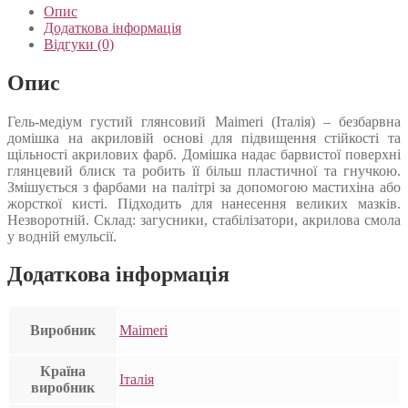
Опис
Додаткова інформація
Відгуки (0)
Опис
Гель-медіум густий глянсовий Maimeri (Італія) – безбарвна
домішка на акриловій основі для підвищення стійкості та
щільності акрилових фарб. Домішка надає барвистої поверхні
глянцевий блиск та робить її більш пластичної та гнучкою.
Змішується з фарбами на палітрі за допомогою мастихіна або
жорсткої кисті. Підходить для нанесення великих мазків.
Незворотній. Склад: загусники, стабілізатори, акрилова смола
у водній емульсії.
Додаткова інформація
Виробник
Maimeri
Країна
Італія
виробник