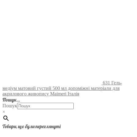
631 Гель-
медіум матовий густий 500 мл допоміжні матеріали для
акрилового живопису Maimeri Італія
Пошук…
Пошук
×
Товари, що були переглянуті