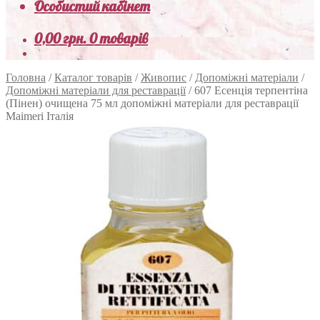
Особистий кабінет
0,00
грн.
0 товарів
Головна
/
Каталог товарів
/
Живопис
/
Допоміжні матеріали
/
Допоміжні матеріали для реставрації
/
607 Есенція терпентіна
(Пінен) очищена 75 мл допоміжні матеріали для реставрації
Maimeri Італія