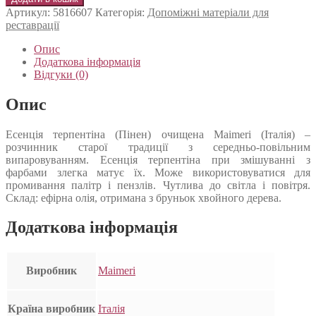
Артикул:
5816607
Категорія:
Допоміжні матеріали для
реставрації
Опис
Додаткова інформація
Відгуки (0)
Опис
Есенція терпентіна (Пінен) очищена Maimeri (Італія) –
розчинник старої традиції з середньо-повільним
випаровуванням. Есенція терпентіна при змішуванні з
фарбами злегка матує їх. Може використовуватися для
промивання палітр і пензлів. Чутлива до світла і повітря.
Склад: ефірна олія, отримана з бруньок хвойного дерева.
Додаткова інформація
Виробник
Maimeri
Країна виробник
Італія