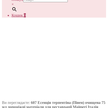
×
Кошик
0
Ви переглядаєте:
607 Есенція терпентіна (Пінен) очищена 75
мл допоміжні матеріали для реставрації Maimeri Італія