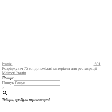
Італія
601
Розріджувач 75 мл допоміжні матеріали для реставрації
Maimeri Італія
Пошук…
Пошук
×
Товари, що були переглянуті