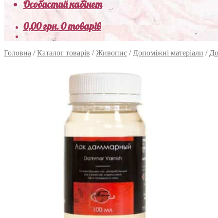
Особистий кабінет
0,00
грн.
0 товарів
Головна
/
Каталог товарів
/
Живопис
/
Допоміжні матеріали
/
До