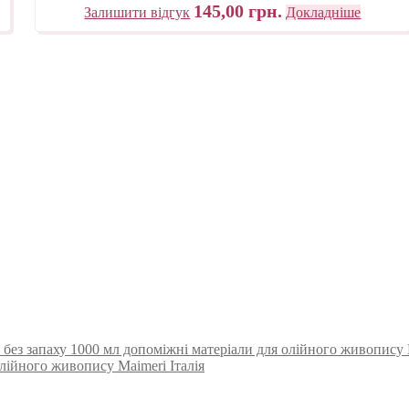
145,00
грн.
Залишити відгук
Докладніше
 без запаху 1000 мл допоміжні матеріали для олійного живопису M
лійного живопису Maimeri Італія