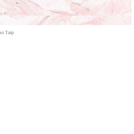
мл Таір