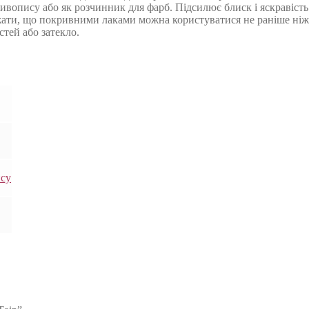
ивопису або як розчинник для фарб. Підсилює блиск і яскравість
ти, що покривними лаками можна користуватися не раніше ніж ч
тей або затекло.
ису