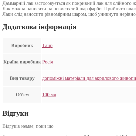
Даммарній лак застосовується як покривний лак для олійного ж
Лак можна наносити на невисохлий шар фарби. Прийнято вважа
Лаки слід наносити рівномірним шаром, щоб уникнути нерівнос
Додаткова інформація
Виробник
Таир
Країна виробник
Росія
Вид товару
допоміжні матеріали для акрилового живоп
Об’єм
100 мл
Відгуки
Відгуків немає, поки що.