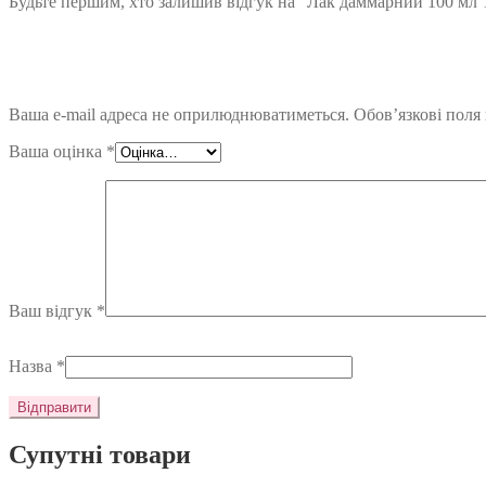
Будьте першим, хто залишив відгук на “Лак даммарний 100 мл 
Ваша e-mail адреса не оприлюднюватиметься.
Обов’язкові поля
Ваша оцінка
*
Ваш відгук
*
Назва
*
Супутні товари