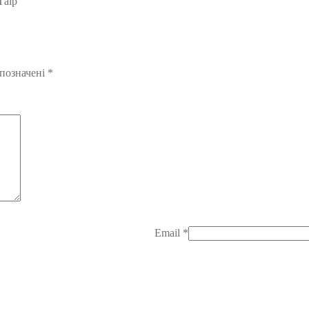
Таір”
 позначені
*
Email
*