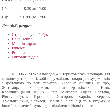
Пн – пт: з 9:30 до 18:30
Сб: з 9:30 до 17:00
Нд: з 11:00 до 17:00
Наші веб – ресурси:
Строрінка у Фейсбук
Наш Twitter
Ми в Instagram
Pinterest
Prom.ua
Оптовий відділ
© 1996 - 2026 Sальвадор – інтернет-магазин товарів для
живопису, творчості, хобі та рукоділля. Товари для художників
з доставкою по всій території України: Вінниця, Дніпро,
Житомир, Запоріжжя, Івано-Франківськ, Київ,
Кропивницький, Луцьк, Львів, Миколаїв, Одеса, Полтава,
Рівне, Суми, Тернопіль, Ужгород, Харків, Херсон,
Хмельницький, Черкаси, Чернігів, Чернівці та в будь-який
інший населений пункт, де є відділення Нової пошти.