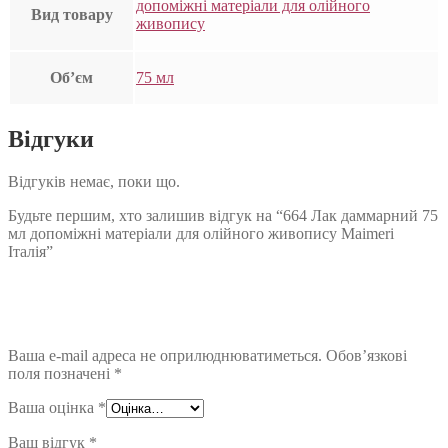
допоміжні матеріали для олійного
Вид товару
живопису
Об’єм
75 мл
Відгуки
Відгуків немає, поки що.
Будьте першим, хто залишив відгук на “664 Лак даммарний 75
мл допоміжні матеріали для олійного живопису Maimeri
Італія”
Ваша e-mail адреса не оприлюднюватиметься.
Обов’язкові
поля позначені
*
Ваша оцінка
*
Ваш відгук
*