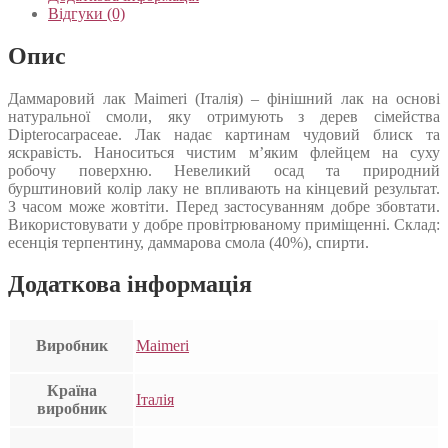
Відгуки (0)
Опис
Даммаровий лак Maimeri (Італія) – фінішний лак на основі
натуральної смоли, яку отримують з дерев сімейства
Dipterocarpaceae. Лак надає картинам чудовий блиск та
яскравість. Наноситься чистим м’яким флейцем на суху
робочу поверхню. Невеликий осад та природний
бурштиновий колір лаку не впливають на кінцевий результат.
З часом може жовтіти. Перед застосуванням добре збовтати.
Використовувати у добре провітрюваному приміщенні. Склад:
есенція терпентину, даммарова смола (40%), спирти.
Додаткова інформація
Виробник
Maimeri
Країна
Італія
виробник