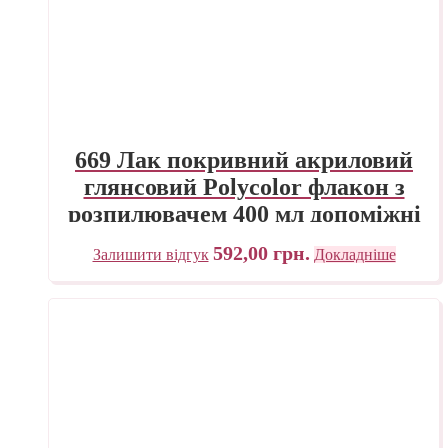
669 Лак покривний акриловий
глянсовий Polycolor флакон з
розпилювачем 400 мл допоміжні
матеріали універсальні Maimeri
592,00
грн.
Залишити відгук
Докладніше
Італія