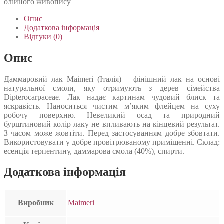
олійного живопису
Опис
Додаткова інформація
Відгуки (0)
Опис
Даммаровий лак Maimeri (Італія) – фінішний лак на основі
натуральної смоли, яку отримують з дерев сімейства
Dipterocarpaceae. Лак надає картинам чудовий блиск та
яскравість. Наноситься чистим м’яким флейцем на суху
робочу поверхню. Невеликий осад та природний
бурштиновий колір лаку не впливають на кінцевий результат.
З часом може жовтіти. Перед застосуванням добре збовтати.
Використовувати у добре провітрюваному приміщенні. Склад:
есенція терпентину, даммарова смола (40%), спирти.
Додаткова інформація
Виробник
Maimeri