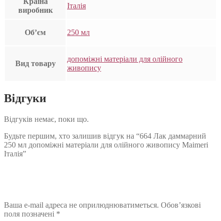
Країна
Італія
виробник
Об’єм
250 мл
допоміжні матеріали для олійного
Вид товару
живопису
Відгуки
Відгуків немає, поки що.
Будьте першим, хто залишив відгук на “664 Лак даммарний
250 мл допоміжні матеріали для олійного живопису Maimeri
Італія”
Ваша e-mail адреса не оприлюднюватиметься.
Обов’язкові
поля позначені
*