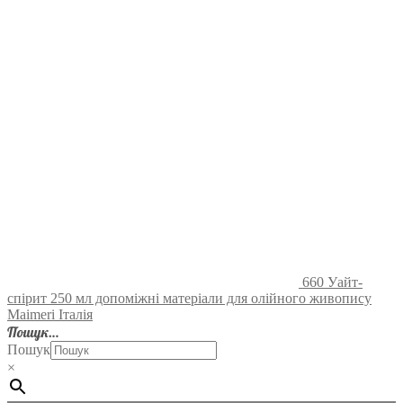
660 Уайт-
спірит 250 мл допоміжні матеріали для олійного живопису
Maimeri Італія
Пошук…
Пошук
×