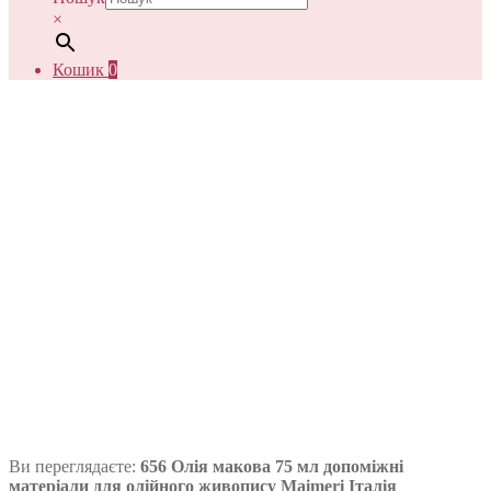
×
Кошик
0
Ви переглядаєте:
656 Олія макова 75 мл допоміжні
матеріали для олійного живопису Maimeri Італія