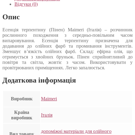
Відгуки (0)
Опис
Есенція терпентину (Пінен) Maimeri (Італія) – розчинник
рослинного походження з середньо-повільним часом
випаровування. Есенція терпентину призначена для
додавання до олійних фарб та промивання інструментів.
Зменшує в’язкість олійних фарб. Склад: ефірна олія, що
отримується з хвойних бруньок. Пінен сприйнятливий до
повітря та світла, жовтіє з часом. Використовувати у
провітрюваних приміщеннях. Легко запалюється.
Додаткова інформація
Виробник
Maimeri
Країна
Італія
виробник
допоміжні матеріали для олійного
Вид товару