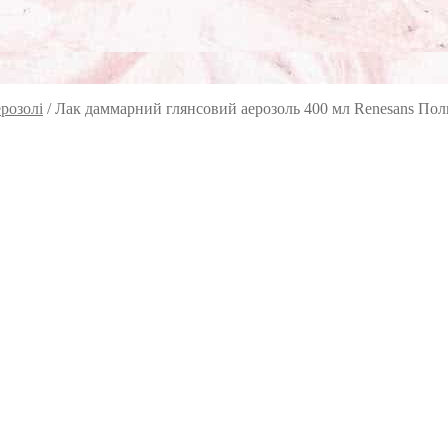
розолі
/
Лак даммарний глянсовий аерозоль 400 мл Renesans По