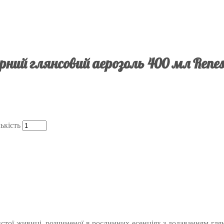
ний глянсовий аерозоль 400 мл Rene
ькість
тої живиці, розчиненої в рослинних есенціях з додаванням глянц