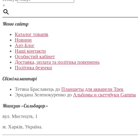
×
Меню сайту:
Каталог товарів
Новини
Арт-Блог
Наші контакти
Особистий кабінет
Доставка, оплата та політика повернень
Політика безпеки
Свіжі коментарі
Тетяна Браславець
до
Планшеты для акварели Трек
Эридана Зеленокуренко
до
Альбомы и скетчбуки Gamma
Магазин «Сальвадор»
вул. Мистецтв, 1
м. Харків, Україна.