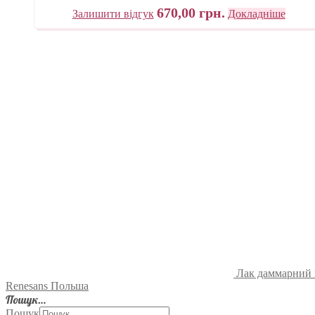
Maimeri Італія
670,00
грн.
Залишити відгук
Докладніше
Лак даммарний 
Renesans Польша
Пошук…
Пошук