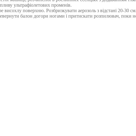
впливу ультрафіолетових променів.
е висохлу поверхню. Розбризкувати аерозоль з відстані 20-30 см.
ревернути балон догори ногами і притискати розпилювач, поки не