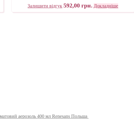
матеріали універсальні Maimeri
592,00
грн.
Залишити відгук
Докладніше
Італія
матовий аерозоль 400 мл Renesans Польша