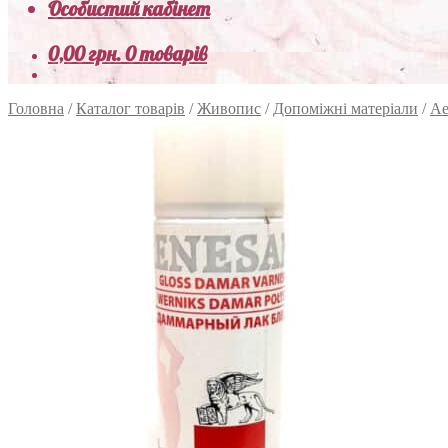
Особистий кабінет
0,00
грн.
0 товарів
Головна
/
Каталог товарів
/
Живопис
/
Допоміжні матеріали
/
Ае