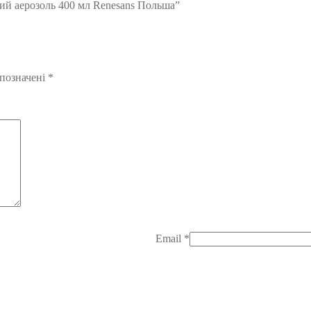
ий аерозоль 400 мл Renesans Польша”
 позначені
*
Email
*