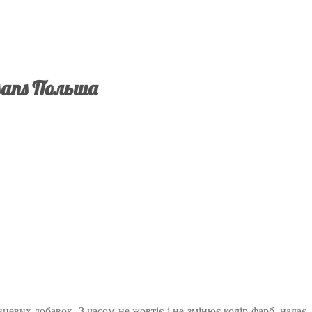
sans Польша
евих добавок. З часом не жовтіє і не змінює колір фарб, надає