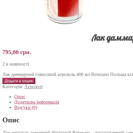
Лак даммар
795,00
грн.
2 в наявності
Лак даммарний глянсовий аерозоль 400 мл Renesans Польша кіл
Додати в кошик
Категорія:
Аерозолі
Опис
Додаткова інформація
Відгуки (0)
Опис
Лак-аерозоль дамарний фінішний Renesans – виготовлений з чис