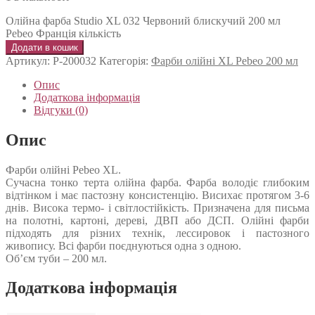
Олійна фарба Studio XL 032 Червоний блискучий 200 мл
Pebeo Франція кількість
Додати в кошик
Артикул:
P-200032
Категорія:
Фарби олійні XL Pebeo 200 мл
Опис
Додаткова інформація
Відгуки (0)
Опис
Фарби олійні Pebeo XL.
Сучасна тонко терта олійна фарба. Фарба володіє глибоким
відтінком і має пастозну консистенцію. Висихає протягом 3-6
днів. Висока термо- і світлостійкість. Призначена для письма
на полотні, картоні, дереві, ДВП або ДСП. Олійні фарби
підходять для різних технік, лессировок і пастозного
живопису. Всі фарби поєднуються одна з одною.
Об’єм туби – 200 мл.
Додаткова інформація