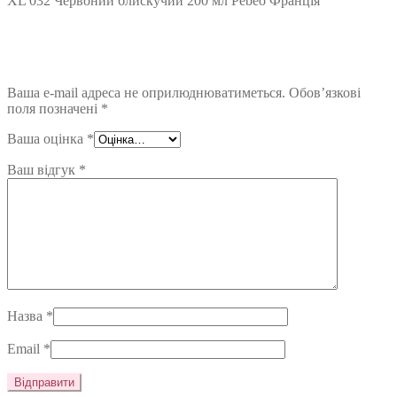
XL 032 Червоний блискучий 200 мл Pebeo Франція”
Ваша e-mail адреса не оприлюднюватиметься.
Обов’язкові
поля позначені
*
Ваша оцінка
*
Ваш відгук
*
Назва
*
Email
*