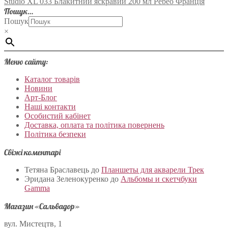
Studio XL 033 Блакитний яскравий 200 мл Pebeo Франція
Пошук…
Пошук
×
Меню сайту:
Каталог товарів
Новини
Арт-Блог
Наші контакти
Особистий кабінет
Доставка, оплата та політика повернень
Політика безпеки
Свіжі коментарі
Тетяна Браславець
до
Планшеты для акварели Трек
Эридана Зеленокуренко
до
Альбомы и скетчбуки
Gamma
Магазин «Сальвадор»
вул. Мистецтв, 1