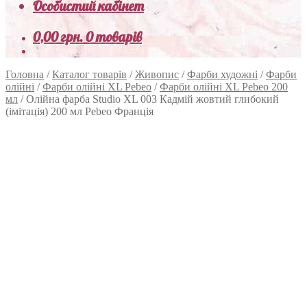
Особистий кабінет
0,00
грн.
0 товарів
Головна
/
Каталог товарів
/
Живопис
/
Фарби художні
/
Фарби
олійні
/
Фарби олійні XL Pebeo
/
Фарби олійні XL Pebeo 200
мл
/
Олійна фарба Studio XL 003 Кадмій жовтий глибокий
(імітація) 200 мл Pebeo Франція