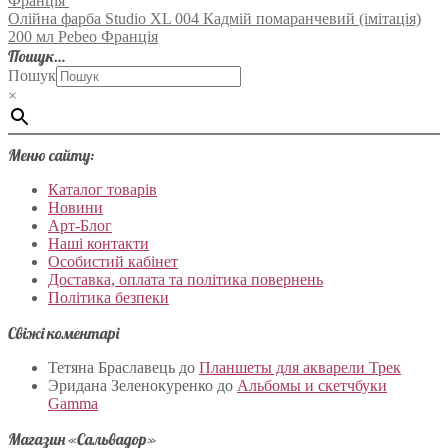
Франція
Олійна фарба Studio XL 004 Кадмій помаранчевий (імітація)
200 мл Pebeo Франція
Пошук…
Пошук
×
Меню сайту:
Каталог товарів
Новини
Арт-Блог
Наші контакти
Особистий кабінет
Доставка, оплата та політика повернень
Політика безпеки
Свіжі коментарі
Тетяна Браславець
до
Планшеты для акварели Трек
Эридана Зеленокуренко
до
Альбомы и скетчбуки
Gamma
Магазин «Сальвадор»