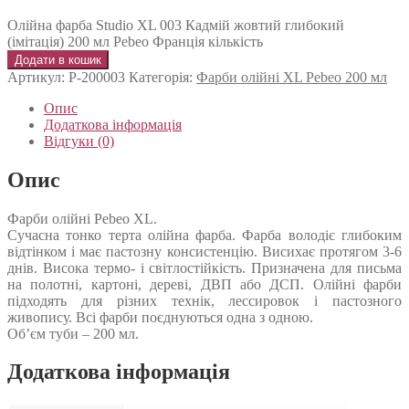
Олійна фарба Studio XL 003 Кадмій жовтий глибокий
(імітація) 200 мл Pebeo Франція кількість
Додати в кошик
Артикул:
P-200003
Категорія:
Фарби олійні XL Pebeo 200 мл
Опис
Додаткова інформація
Відгуки (0)
Опис
Фарби олійні Pebeo XL.
Сучасна тонко терта олійна фарба. Фарба володіє глибоким
відтінком і має пастозну консистенцію. Висихає протягом 3-6
днів. Висока термо- і світлостійкість. Призначена для письма
на полотні, картоні, дереві, ДВП або ДСП. Олійні фарби
підходять для різних технік, лессировок і пастозного
живопису. Всі фарби поєднуються одна з одною.
Об’єм туби – 200 мл.
Додаткова інформація