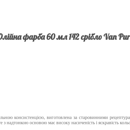
Олійна фарба 60 мл 142 срібло Van Pur
деальною консистенцією, виготовлена за старовинними рецептур
re з надтонкою основою має високу насиченість і яскравість кольо