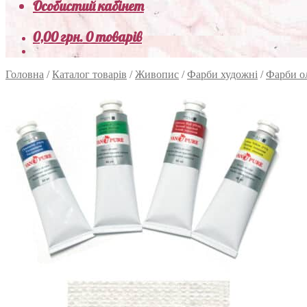
Особистий кабінет
0,00
грн.
0 товарів
Головна
/
Каталог товарів
/
Живопис
/
Фарби художні
/
Фарби о