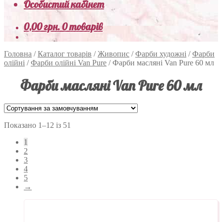
Особистий кабінет
0,00
грн.
0 товарів
Головна
/
Каталог товарів
/
Живопис
/
Фарби художні
/
Фарби
олійні
/
Фарби олійні Van Pure
/
Фарби масляні Van Pure 60 мл
Фарби масляні Van Pure 60 мл
Показано 1–12 із 51
1
2
3
4
5
→