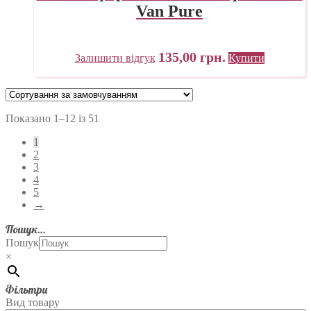
Van Pure
135,00
грн.
Залишити відгук
Купити
Показано 1–12 із 51
1
2
3
4
5
→
Пошук…
Пошук
×
Фільтри
Вид товару