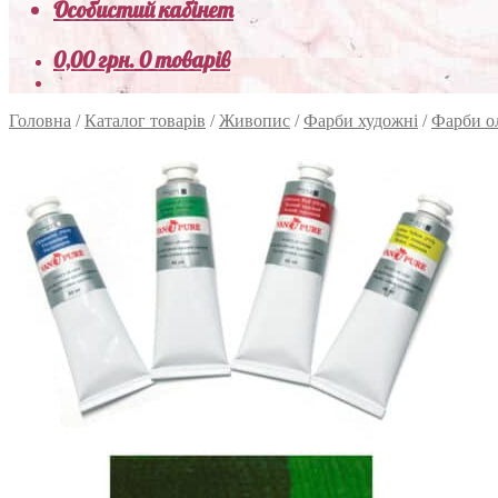
Особистий кабінет
0,00
грн.
0 товарів
Головна
/
Каталог товарів
/
Живопис
/
Фарби художні
/
Фарби о