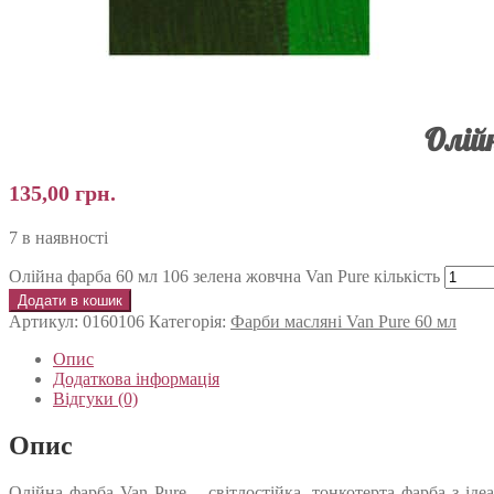
Олій
135,00
грн.
7 в наявності
Олійна фарба 60 мл 106 зелена жовчна Van Pure кількість
Додати в кошик
Артикул:
0160106
Категорія:
Фарби масляні Van Pure 60 мл
Опис
Додаткова інформація
Відгуки (0)
Опис
Олійна фарба Van Pure – світлостійка, тонкотерта фарба з і