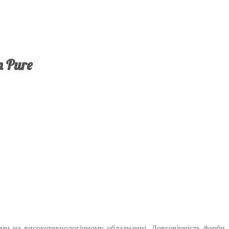
 Pure
ами на високотехнологічному обладнанні. Довговічність фарби