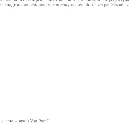
re з надтонкою основою має високу насиченість і яскравість кольо
 зелена жовчна Van Pure”