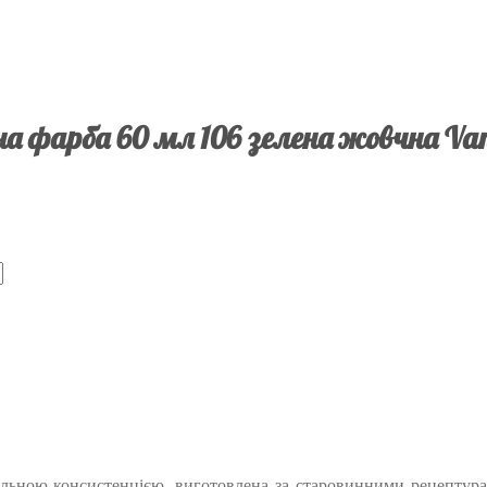
на фарба 60 мл 106 зелена жовчна Van
деальною консистенцією, виготовлена за старовинними рецептур