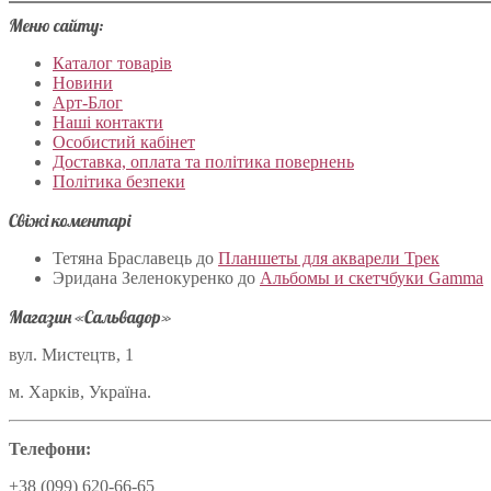
Меню сайту:
Каталог товарів
Новини
Арт-Блог
Наші контакти
Особистий кабінет
Доставка, оплата та політика повернень
Політика безпеки
Свіжі коментарі
Тетяна Браславець
до
Планшеты для акварели Трек
Эридана Зеленокуренко
до
Альбомы и скетчбуки Gamma
Магазин «Сальвадор»
вул. Мистецтв, 1
м. Харків, Україна.
Телефони:
+38 (099) 620-66-65