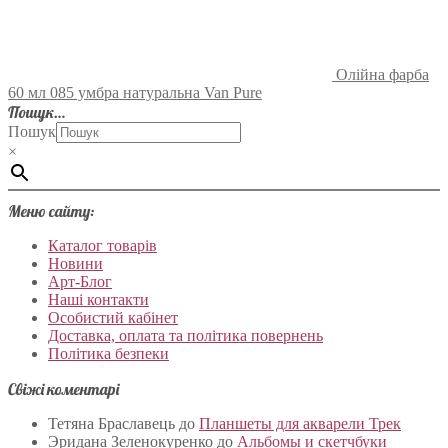
Олійна фарба
60 мл 085 умбра натуральна Van Pure
Пошук…
Пошук
×
Меню сайту:
Каталог товарів
Новини
Арт-Блог
Наші контакти
Особистий кабінет
Доставка, оплата та політика повернень
Політика безпеки
Свіжі коментарі
Тетяна Браславець
до
Планшеты для акварели Трек
Эридана Зеленокуренко
до
Альбомы и скетчбуки