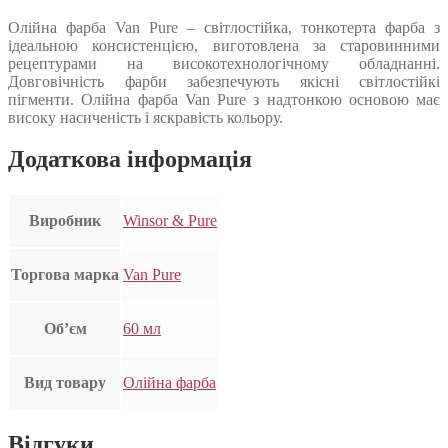
Олійна фарба Van Pure – світлостійка, тонкотерта фарба з
ідеальною консистенцією, виготовлена за старовинними
рецептурами на високотехнологічному обладнанні.
Довговічність фарби забезпечують якісні світлостійкі
пігменти. Олійна фарба Van Pure з надтонкою основою має
високу насиченість і яскравість кольору.
Додаткова інформація
Виробник
Winsor & Pure
Торгова марка
Van Pure
Об’єм
60 мл
Вид товару
Олійна фарба
Відгуки