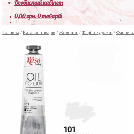
Особистий кабінет
0,00
грн.
0 товарів
Головна
/
Каталог товарів
/
Живопис
/
Фарби художні
/
Фарби о