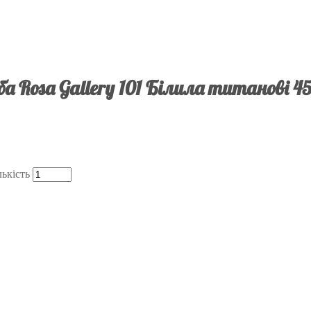
а Rosa Gallery 101 Білила титанові 4
лькість