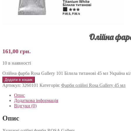
Олійна фарб
161,00
грн.
10 в наявності
Олійна фарба Rosa Gallery 101 Білила титанові 45 мл Україна кі
Додати в кошик
Артикул:
3260101
Категорія:
Фарби олійні Rosa Gallery 45 мл
Опис
Додаткова інформація
Відгуки (0)
Опис
Художні олійні фарби ROSA Gallery.