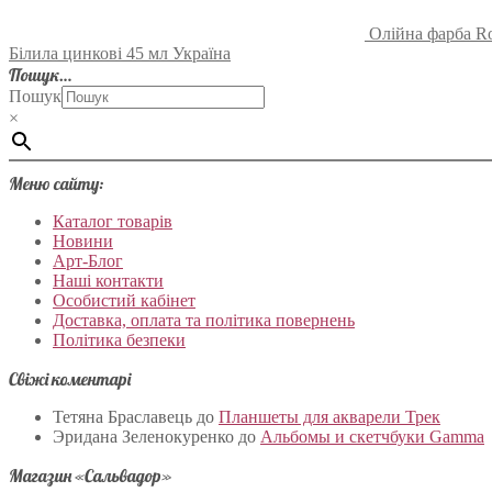
Олійна фарба Ro
Білила цинкові 45 мл Україна
Пошук…
Пошук
×
Меню сайту:
Каталог товарів
Новини
Арт-Блог
Наші контакти
Особистий кабінет
Доставка, оплата та політика повернень
Політика безпеки
Свіжі коментарі
Тетяна Браславець
до
Планшеты для акварели Трек
Эридана Зеленокуренко
до
Альбомы и скетчбуки Gamma
Магазин «Сальвадор»