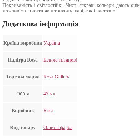
Покриваність і світлостійкі. Чисті яскраві кольори дають очі
можливість писати як в тонкому шарі, так і пастозно.
Додаткова інформація
Країна виробник
Україна
Палітра Rosa
Білила титанові
Торгова марка
Rosa Gallery
Об’єм
45 мл
Виробник
Rosa
Вид товару
Олійна фарба