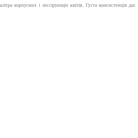
алітра корпусних і лессірующіх квітів. Густа консистенція дає