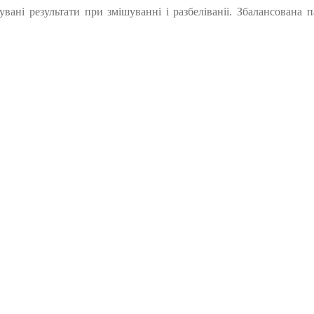
кувані результати при змішуванні і разбеліваніі. Збалансована п