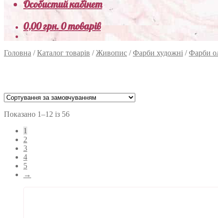
Особистий кабінет
0,00
грн.
0 товарів
Головна
/
Каталог товарів
/
Живопис
/
Фарби художні
/
Фарби о
Показано 1–12 із 56
1
2
3
4
5
→