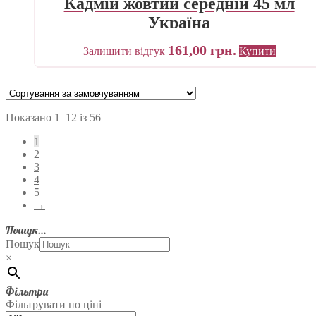
Кадмій жовтий середній 45 мл
Україна
161,00
грн.
Залишити відгук
Купити
Показано 1–12 із 56
1
2
3
4
5
→
Пошук…
Пошук
×
Фільтри
Фільтрувати по ціні