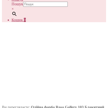
Пошук
×
Кошик
0
Ви переглядаєте:
Олійна фарба Rosa Gallery 103 Блакитний