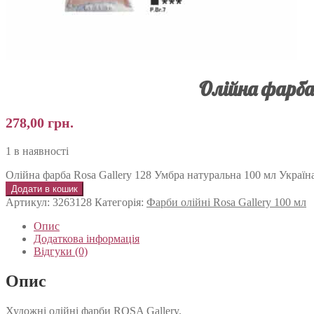
Олійна фарба
278,00
грн.
1 в наявності
Олійна фарба Rosa Gallery 128 Умбра натуральна 100 мл Україна
Додати в кошик
Артикул:
3263128
Категорія:
Фарби олійні Rosa Gallery 100 мл
Опис
Додаткова інформація
Відгуки (0)
Опис
Художні олійні фарби ROSA Gallery.