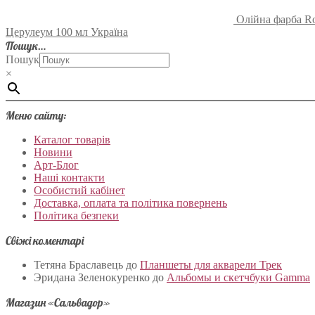
Олійна фарба Ro
Церулеум 100 мл Україна
Пошук…
Пошук
×
Меню сайту:
Каталог товарів
Новини
Арт-Блог
Наші контакти
Особистий кабінет
Доставка, оплата та політика повернень
Політика безпеки
Свіжі коментарі
Тетяна Браславець
до
Планшеты для акварели Трек
Эридана Зеленокуренко
до
Альбомы и скетчбуки Gamma
Магазин «Сальвадор»