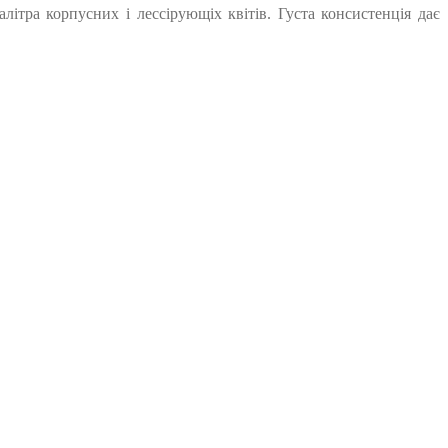
алітра корпусних і лессірующіх квітів. Густа консистенція дає