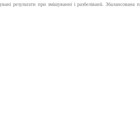
кувані результати при змішуванні і разбеліваніі. Збалансована п