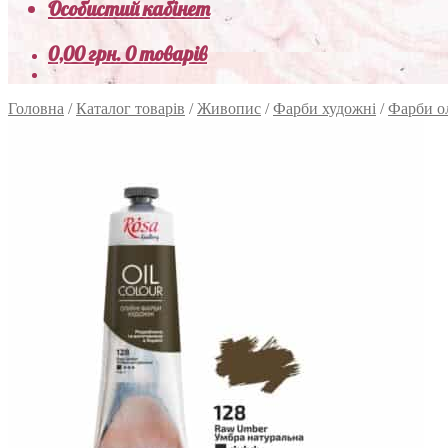
Особистий кабінет
0,00
грн.
0 товарів
Головна
/
Каталог товарів
/
Живопис
/
Фарби художні
/
Фарби о