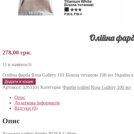
Олійна фарба
278,00
грн.
11 в наявності
Олійна фарба Rosa Gallery 101 Білила титанові 100 мл Україна к
Додати в кошик
Артикул:
3263101
Категорія:
Фарби олійні Rosa Gallery 100 мл
Опис
Додаткова інформація
Відгуки (0)
Опис
Художні олійні фарби ROSA Gallery.