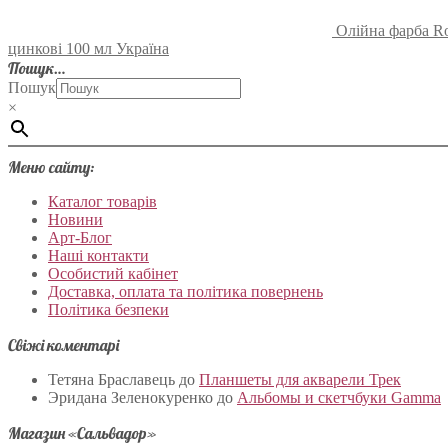
Олійна фарба Ro
цинкові 100 мл Україна
Пошук…
Пошук
×
Меню сайту:
Каталог товарів
Новини
Арт-Блог
Наші контакти
Особистий кабінет
Доставка, оплата та політика повернень
Політика безпеки
Свіжі коментарі
Тетяна Браславець
до
Планшеты для акварели Трек
Эридана Зеленокуренко
до
Альбомы и скетчбуки Gamma
Магазин «Сальвадор»