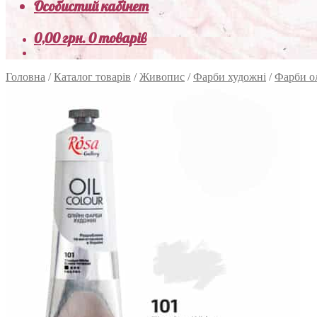
Особистий кабінет
0,00
грн.
0 товарів
Головна
/
Каталог товарів
/
Живопис
/
Фарби художні
/
Фарби о