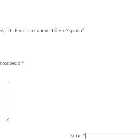
ry 101 Білила титанові 100 мл Україна”
 позначені
*
Email
*