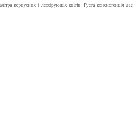
алітра корпусних і лессірующіх квітів. Густа консистенція дає