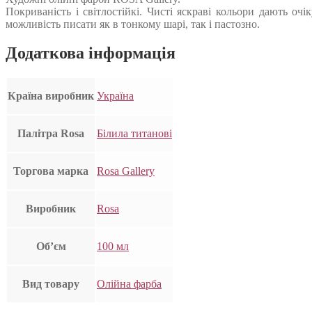
Покриваність і світлостійкі. Чисті яскраві кольори дають очі
можливість писати як в тонкому шарі, так і пастозно.
Додаткова інформація
Країна виробник
Україна
Палітра Rosa
Білила титанові
Торгова марка
Rosa Gallery
Виробник
Rosa
Об’єм
100 мл
Вид товару
Олійна фарба