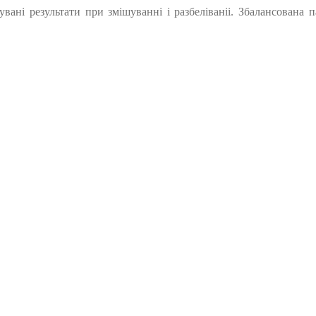
кувані результати при змішуванні і разбеліваніі. Збалансована п