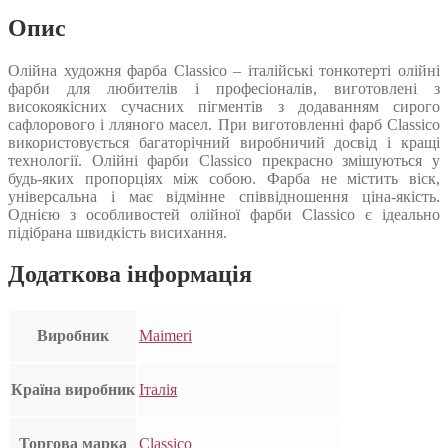
Опис
Олійна художня фарба Classico – італійські тонкотерті олійні
фарби для любителів і професіоналів, виготовлені з
високоякісних сучасних пігментів з додаванням сирого
сафлорового і лляного масел. При виготовленні фарб Classico
використовується багаторічний виробничий досвід і кращі
технології. Олійні фарби Classico прекрасно змішуються у
будь-яких пропорціях між собою. Фарба не містить віск,
універсальна і має відмінне співвідношення ціна-якість.
Однією з особливостей олійної фарби Classico є ідеально
підібрана швидкість висихання.
Додаткова інформація
Виробник
Maimeri
Країна виробник
Італія
Торгова марка
Classico