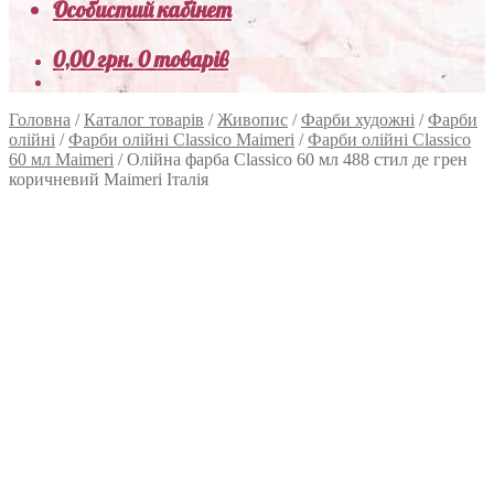
Особистий кабінет
0,00
грн.
0 товарів
Головна
/
Каталог товарів
/
Живопис
/
Фарби художні
/
Фарби
олійні
/
Фарби олійні Classico Maimeri
/
Фарби олійні Classico
60 мл Maimeri
/
Олійна фарба Classico 60 мл 488 стил де грен
коричневий Maimeri Італія