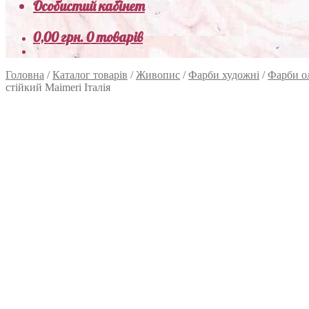
Особистий кабінет
0,00
грн.
0 товарів
Головна
/
Каталог товарів
/
Живопис
/
Фарби художні
/
Фарби о
стійкий Maimeri Італія