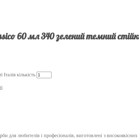
ssico 60 мл 340 зелений темний стійк
 Італія кількість
ri
фарби для любителів і професіоналів, виготовлені з високоякісни