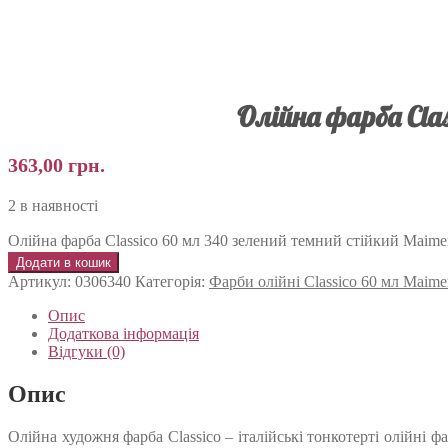
Олійна фарба Cla
363,00
грн.
2 в наявності
Олійна фарба Classico 60 мл 340 зелений темний стійкий Maimeri
Додати в кошик
Артикул:
0306340
Категорія:
Фарби олійні Classico 60 мл Maime
Опис
Додаткова інформація
Відгуки (0)
Опис
Олійна художня фарба Classico – італійські тонкотерті олійні 