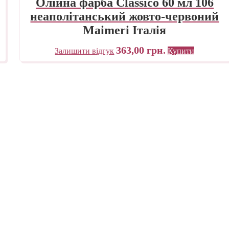
Олійна фарба Classico 60 мл 106
неаполітанський жовто-червоний
Maimeri Італія
363,00
грн.
Залишити відгук
Купити