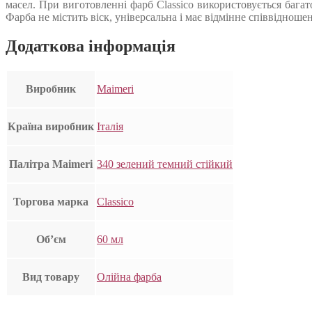
масел. При виготовленні фарб Classico використовується багат
Фарба не містить віск, універсальна і має відмінне співвідноше
Додаткова інформація
Виробник
Maimeri
Країна виробник
Італія
Палітра Maimeri
340 зелений темний стійкий
Торгова марка
Classico
Об’єм
60 мл
Вид товару
Олійна фарба