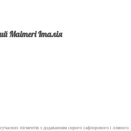
ий Maimeri Італія
х сучасних пігментів з додаванням сирого сафлорового і лляного