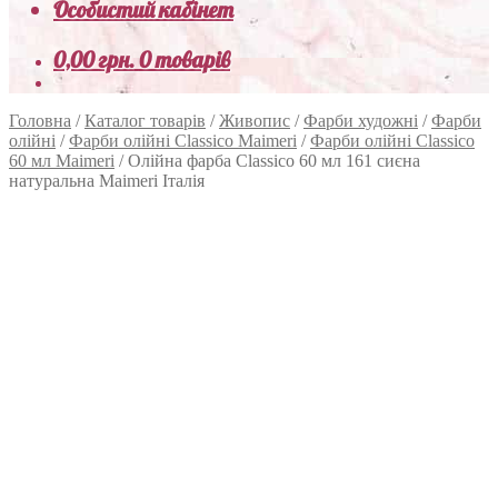
Особистий кабінет
0,00
грн.
0 товарів
Головна
/
Каталог товарів
/
Живопис
/
Фарби художні
/
Фарби
олійні
/
Фарби олійні Classico Maimeri
/
Фарби олійні Classico
60 мл Maimeri
/
Олійна фарба Classico 60 мл 161 сиєна
натуральна Maimeri Італія