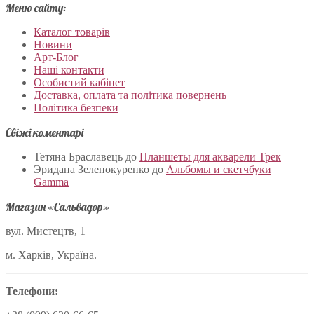
Меню сайту:
Каталог товарів
Новини
Арт-Блог
Наші контакти
Особистий кабінет
Доставка, оплата та політика повернень
Політика безпеки
Свіжі коментарі
Тетяна Браславець
до
Планшеты для акварели Трек
Эридана Зеленокуренко
до
Альбомы и скетчбуки
Gamma
Магазин «Сальвадор»
вул. Мистецтв, 1
м. Харків, Україна.
Телефони: