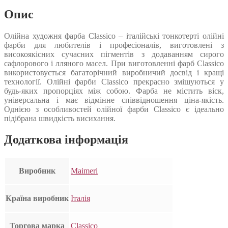
Опис
Олійна художня фарба Classico – італійські тонкотерті олійні
фарби для любителів і професіоналів, виготовлені з
високоякісних сучасних пігментів з додаванням сирого
сафлорового і лляного масел. При виготовленні фарб Classico
використовується багаторічний виробничий досвід і кращі
технології. Олійні фарби Classico прекрасно змішуються у
будь-яких пропорціях між собою. Фарба не містить віск,
універсальна і має відмінне співвідношення ціна-якість.
Однією з особливостей олійної фарби Classico є ідеально
підібрана швидкість висихання.
Додаткова інформація
Виробник
Maimeri
Країна виробник
Італія
Торгова марка
Classico