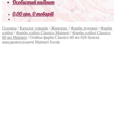
Особистий кабінет
0,00
грн.
0 товарів
Головна
/
Каталог товарів
/
Живопис
/
Фарби художні
/
Фарби
олійні
/
Фарби олійні Classico Maimeri
/
Фарби олійні Classico
60 мл Maimeri
/
Олійна фарба Classico 60 мл 026 білила
швидковисихаючі Maimeri Італія