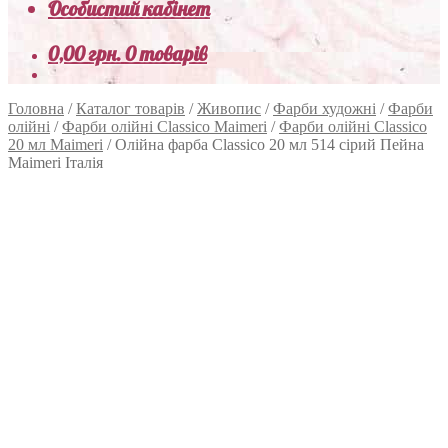
Особистий кабінет
0,00
грн.
0 товарів
Головна
/
Каталог товарів
/
Живопис
/
Фарби художні
/
Фарби
олійні
/
Фарби олійні Classico Maimeri
/
Фарби олійні Classico
20 мл Maimeri
/
Олійна фарба Classico 20 мл 514 сірий Пейна
Maimeri Італія