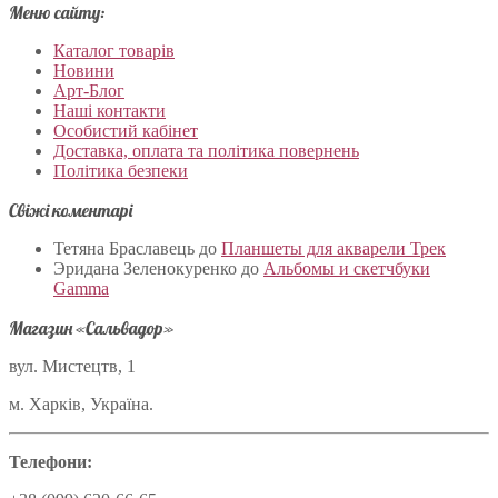
Меню сайту:
Каталог товарів
Новини
Арт-Блог
Наші контакти
Особистий кабінет
Доставка, оплата та політика повернень
Політика безпеки
Свіжі коментарі
Тетяна Браславець
до
Планшеты для акварели Трек
Эридана Зеленокуренко
до
Альбомы и скетчбуки
Gamma
Магазин «Сальвадор»
вул. Мистецтв, 1
м. Харків, Україна.
Телефони: