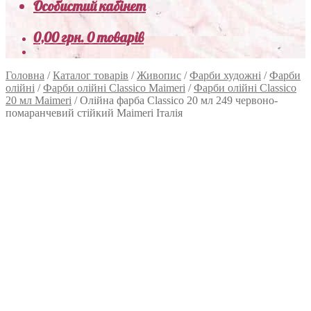
Особистий кабінет
0,00
грн.
0 товарів
Головна
/
Каталог товарів
/
Живопис
/
Фарби художні
/
Фарби
олійні
/
Фарби олійні Classico Maimeri
/
Фарби олійні Classico
20 мл Maimeri
/
Олійна фарба Classico 20 мл 249 червоно-
помаранчевий стійкий Maimeri Італія