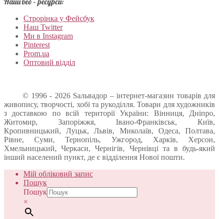
Наші веб – ресурси:
Строрінка у Фейсбук
Наш Twitter
Ми в Instagram
Pinterest
Prom.ua
Оптовий відділ
© 1996 - 2026 Sальвадор – інтернет-магазин товарів для
живопису, творчості, хобі та рукоділля. Товари для художників
з доставкою по всій території України: Вінниця, Дніпро,
Житомир, Запоріжжя, Івано-Франківськ, Київ,
Кропивницький, Луцьк, Львів, Миколаїв, Одеса, Полтава,
Рівне, Суми, Тернопіль, Ужгород, Харків, Херсон,
Хмельницький, Черкаси, Чернігів, Чернівці та в будь-який
інший населений пункт, де є відділення Нової пошти.
Мій обліковий запис
Пошук
Пошук
×