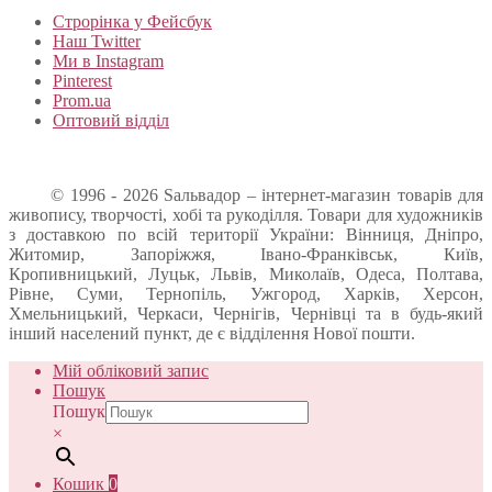
Строрінка у Фейсбук
Наш Twitter
Ми в Instagram
Pinterest
Prom.ua
Оптовий відділ
© 1996 - 2026 Sальвадор – інтернет-магазин товарів для
живопису, творчості, хобі та рукоділля. Товари для художників
з доставкою по всій території України: Вінниця, Дніпро,
Житомир, Запоріжжя, Івано-Франківськ, Київ,
Кропивницький, Луцьк, Львів, Миколаїв, Одеса, Полтава,
Рівне, Суми, Тернопіль, Ужгород, Харків, Херсон,
Хмельницький, Черкаси, Чернігів, Чернівці та в будь-який
інший населений пункт, де є відділення Нової пошти.
Мій обліковий запис
Пошук
Пошук
×
Кошик
0