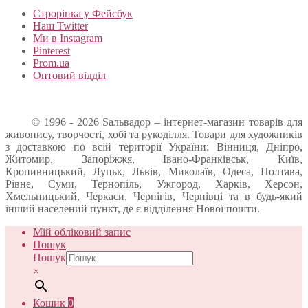
Строрінка у Фейсбук
Наш Twitter
Ми в Instagram
Pinterest
Prom.ua
Оптовий відділ
© 1996 - 2026 Sальвадор – інтернет-магазин товарів для
живопису, творчості, хобі та рукоділля. Товари для художників
з доставкою по всій території України: Вінниця, Дніпро,
Житомир, Запоріжжя, Івано-Франківськ, Київ,
Кропивницький, Луцьк, Львів, Миколаїв, Одеса, Полтава,
Рівне, Суми, Тернопіль, Ужгород, Харків, Херсон,
Хмельницький, Черкаси, Чернігів, Чернівці та в будь-який
інший населений пункт, де є відділення Нової пошти.
Мій обліковий запис
Пошук
Пошук
×
Кошик
0