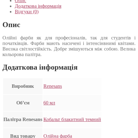
Опис
Додаткова інформація
Відгуки (0)
Опис
Олійні фарби як для професіоналів, так для студентів і
початківців. Фарби мають насичені і інтенсінвнимі квітами.
Висока світлостійкість. Добре змішуються між собою. Велика
кольорова палітра.
Додаткова інформація
Виробник
Renesans
Об’єм
60 мл
Палітра Renesans
Кобальт блакитний темний
Вид товару
Олійна фарба