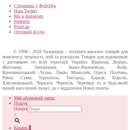
Строрінка у Фейсбук
Наш Twitter
Ми в Instagram
Pinterest
Prom.ua
Оптовий відділ
© 1996 - 2026 Sальвадор – інтернет-магазин товарів для
живопису, творчості, хобі та рукоділля. Товари для художників
з доставкою по всій території України: Вінниця, Дніпро,
Житомир, Запоріжжя, Івано-Франківськ, Київ,
Кропивницький, Луцьк, Львів, Миколаїв, Одеса, Полтава,
Рівне, Суми, Тернопіль, Ужгород, Харків, Херсон,
Хмельницький, Черкаси, Чернігів, Чернівці та в будь-який
інший населений пункт, де є відділення Нової пошти.
Мій обліковий запис
Пошук
Пошук
×
Кошик
0