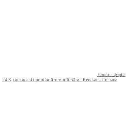
Олійна фарба
24 Краплак алізариновий темний 60 мл Renesans Польша