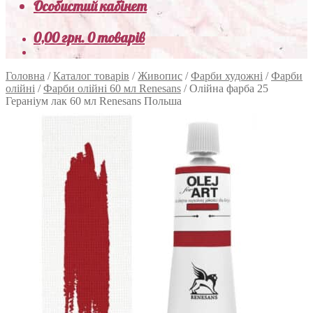
Особистий кабінет
0,00
грн.
0 товарів
Головна
/
Каталог товарів
/
Живопис
/
Фарби художні
/
Фарби
олійні
/
Фарби олійні 60 мл Renesans
/
Олійна фарба 25
Гераніум лак 60 мл Renesans Польша