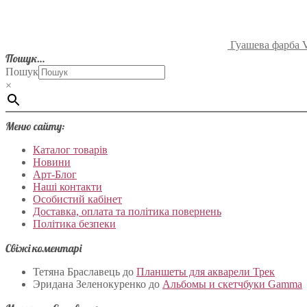
Гуашева фарба V
Пошук…
Пошук
×
Меню сайту:
Каталог товарів
Новини
Арт-Блог
Наші контакти
Особистий кабінет
Доставка, оплата та політика повернень
Політика безпеки
Свіжі коментарі
Тетяна Браславець
до
Планшеты для акварели Трек
Эридана Зеленокуренко
до
Альбомы и скетчбуки Gamma