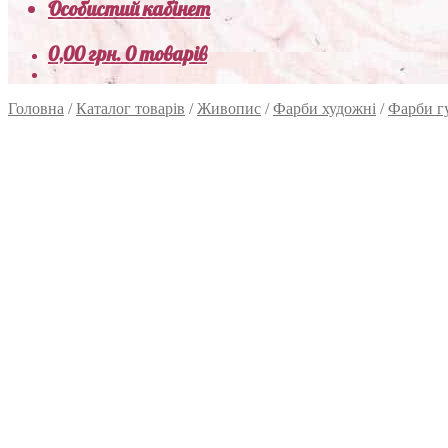
Особистий кабінет
0,00
грн.
0 товарів
Головна
/
Каталог товарів
/
Живопис
/
Фарби художні
/
Фарби г