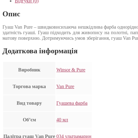
Відгуки (0)
Опис
Гуаш Van Pure – швидковисихаюча нешкідлива фарба однорідної 
здатність гуаші. Гуаш підходить для живопису на полотні, па
матову поверхню. Дотримуючись умов зберігання, гуаш Van Pur
Додаткова інформація
Виробник
Winsor & Pure
Торгова марка
Van Pure
Вид товару
Гуашева фарба
Об’єм
40 мл
Палітра гуаш Van Pure
034 ультрамарин