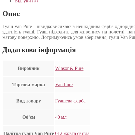
Відгуки (0)
Опис
Гуаш Van Pure – швидковисихаюча нешкідлива фарба однорідної 
здатність гуаші. Гуаш підходить для живопису на полотні, па
матову поверхню. Дотримуючись умов зберігання, гуаш Van Pur
Додаткова інформація
Виробник
Winsor & Pure
Торгова марка
Van Pure
Вид товару
Гуашева фарба
Об’єм
40 мл
Палітра гуаш Van Pure
012 жовта світла