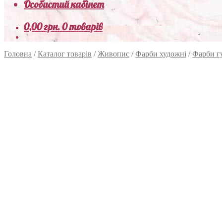
Особистий кабінет
0,00
грн.
0 товарів
Головна
/
Каталог товарів
/
Живопис
/
Фарби художні
/
Фарби г