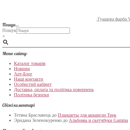
Гуашева фарба V
Пошук…
Пошук
×
Меню сайту:
Каталог товарів
Новини
Арт-Блог
Наші контакти
Особистий кабінет
Доставка, оплата та політика повернень
Політика безпеки
Свіжі коментарі
Тетяна Браславець
до
Планшеты для акварели Трек
Эридана Зеленокуренко
до
Альбомы и скетчбуки Gamma