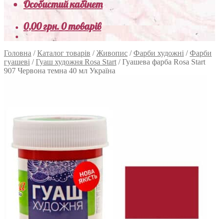
Особистий кабінет
0,00
грн.
0 товарів
Головна
/
Каталог товарів
/
Живопис
/
Фарби художні
/
Фарби
гуашеві
/
Гуаш художня Rosa Start
/
Гуашева фарба Rosa Start
907 Червона темна 40 мл Україна