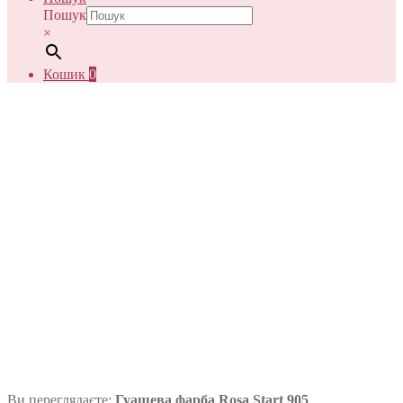
Пошук
×
Кошик
0
Ви переглядаєте:
Гуашева фарба Rosa Start 905