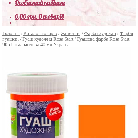
Особистий кабінет
0,00
грн.
0 товарів
Головна
/
Каталог товарів
/
Живопис
/
Фарби художні
/
Фарби
гуашеві
/
Гуаш художня Rosa Start
/
Гуашева фарба Rosa Start
905 Помаранчева 40 мл Україна