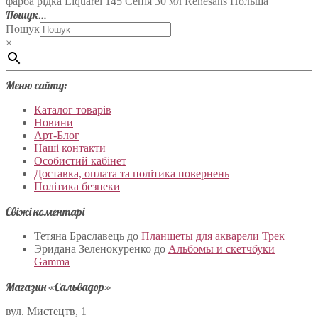
фарба рідка Liquarel 145 Сепія 30 мл Renesans Польша
Пошук…
Пошук
×
Меню сайту:
Каталог товарів
Новини
Арт-Блог
Наші контакти
Особистий кабінет
Доставка, оплата та політика повернень
Політика безпеки
Свіжі коментарі
Тетяна Браславець
до
Планшеты для акварели Трек
Эридана Зеленокуренко
до
Альбомы и скетчбуки
Gamma
Магазин «Сальвадор»
вул. Мистецтв, 1