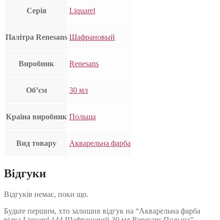
Серія
Liquarel
Палітра Renesans
Шафрановый
Виробник
Renesans
Об’єм
30 мл
Країна виробник
Польща
Вид товару
Акварельна фарба
Відгуки
Відгуків немає, поки що.
Будьте першим, хто залишив відгук на “Акварельна фарба
рідка Liquarel 144 Шафрановий 30 мл Renesans Польша”