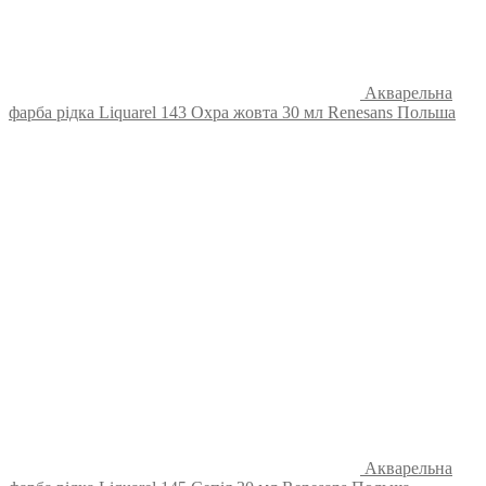
Акварельна
фарба рідка Liquarel 143 Охра жовта 30 мл Renesans Польша
Акварельна